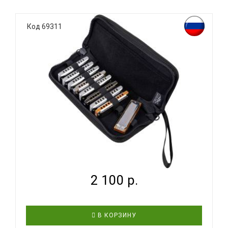
модель: Укл1 тенор категория: мягкий
особенности: открывается по всей длине
материал верха: полиэстр PVC утеплитель:
Код 69311
поролон 5 мм подкладка: спанбонд молния: размер
(5) комплектация: есть карман,..
AMC ГС 1 - ЧЕХОЛ ДЛЯ ГУБНЫХ ГАРМОШЕК...
2 100 р.
В КОРЗИНУ