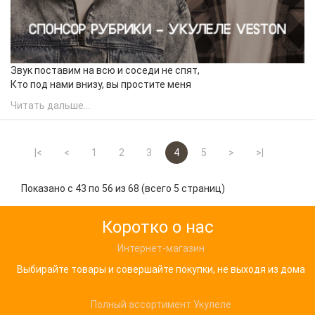
Звук поставим на всю и соседи не спят,
Кто под нами внизу, вы простите меня
Читать дальше...
|<
<
1
2
3
4
5
>
>|
Показано с 43 по 56 из 68 (всего 5 страниц)
Коротко о нас
Интернет-магазин
Выбирайте товары и совершайте покупки, не выходя из дома
Полный ассортимент Укулеле