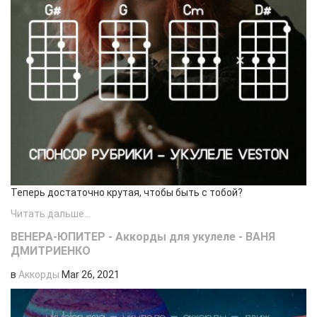
Теперь достаточно крутая, чтобы быть с тобой?
Читать дальше...
ВЕНЕРА-ЮПИТЕР - Аккорды для укулеле - ВАНЯ
ДМИТРИЕНКО
в
Аккорды
Mar 26, 2021