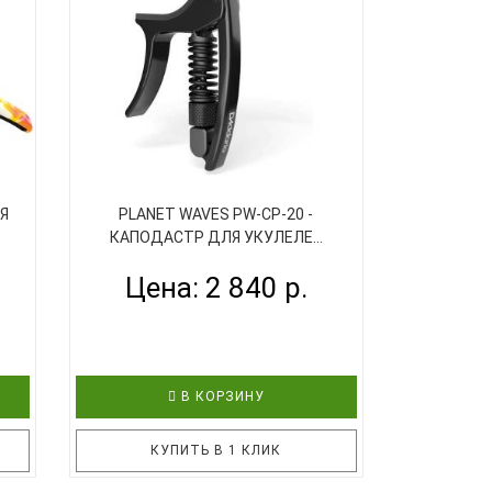
года
изменить тональность всего
-BK.
инструмента. Описание: Каподастр
, в
для укулеле Модель: A007R/BK
Механизм: винтовой Корпус:
и ..
материал - алюминиевый сплав, цве..
ЛЯ
PLANET WAVES PW-CP-20 -
КАПОДАСТР ДЛЯ УКУЛЕЛЕ...
Цена: 2 840 р.
В КОРЗИНУ
КУПИТЬ В 1 КЛИК