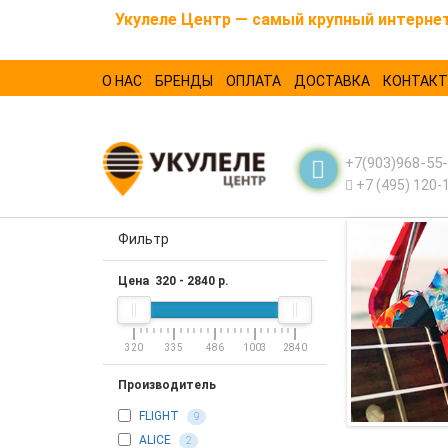
Укулеле Центр — самый крупный интернет-
О НАС
БРЕНДЫ
ОПЛАТА
ДОСТАВКА
КОНТАК
+7(903)968-55
+7 (495) 120-
Фильтр
Цена
320
-
2840
р.
320
335
486
1003
2840
Производитель
FLIGHT
9
ALICE
2