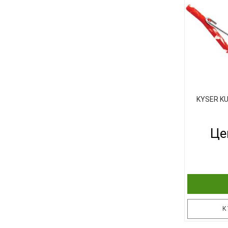
Эклунд
Каподастр 
ярком бирю
Элиз 
каподастр
KYSER K
Це
К