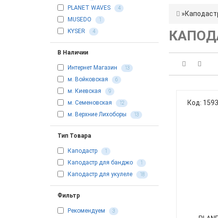
PLANET WAVES
4
Каподаст
MUSEDO
1
KYSER
КАПОД
4
В Наличии
Интернет Магазин
13
м. Войковская
6
м. Киевская
9
Код: 159
м. Семеновская
12
м. Верхние Лихоборы
13
Тип Товара
Каподастр
1
Каподастр для банджо
1
Каподастр для укулеле
18
Фильтр
Рекомендуем
3