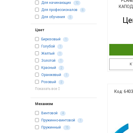
PLANE
Для начинающих
10
КАПОД
Для профессионалов
6
Для обучения
5
Це
Цвет
Бирюзовый
1
Голубой
1
Желтый
1
Золотой
1
К
Красный
2
Оранжевый
1
Розовый
2
Професси
Показать все
Код: 640
банджо/ма
специаль
Механизм
банджо ил
NS Ban
Винтовой
4
обеспечи
Пружинно-винтовой
1
струн н
Пружинный
струны 
15