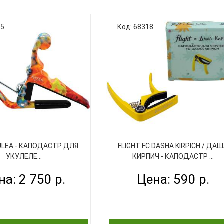
али три новых каподастра
KYSER создали три новых капода
85
Код: 68318
ально для укулеле, с
специально для укулеле, с
ичискими гавайскими
классичискими гавайскими
ами - красный гибискус,
расцветками - красный гибиску
ый гибискус и гавайский
пастельный гибискус и рисунок
аподастры KYSER созданы
напоминающий традиционну
но для инструментов с
гавайскую гирлянду из цветов (LE
 и плоским грифом. Сам
Эти каподастры KYSER создан
капо..
специальн..
ULEA - КАПОДАСТР ДЛЯ
FLIGHT FC DASHA KIRPICH / ДА
УКУЛЕЛЕ...
КИРПИЧ - КАПОДАСТР ...
на: 2 750 р.
Цена: 590 р.