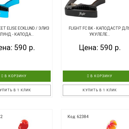
держат ..
EET ELISE ECKLUND / ЭЛИЗ
FLIGHT FC BK - КАПОДАСТР ДЛ
ЛУНД - КАПОДА...
УКУЛЕЛЕ...
на: 590 р.
Цена: 590 р.
В КОРЗИНУ
В КОРЗИНУ
УПИТЬ В 1 КЛИК
КУПИТЬ В 1 КЛИК
FLIGHT FC-EE разработан в
Компания FLIGHT постоянно
52
Код: 62384
ничестве с известным
расширяет ассортимент доступ
логером, ютубером Элиз
аксессуаров для укулеле.