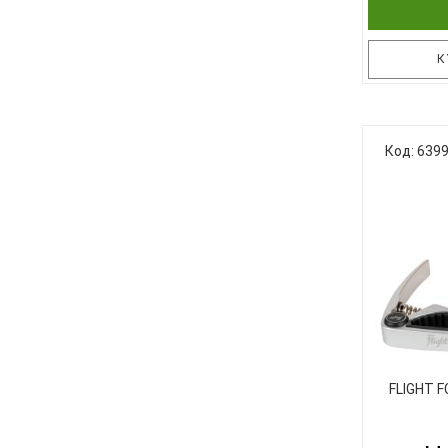
К
KYSER созд
Код: 639
специ
класс
расцветк
пастельн
напоми
гавайскую 
Эти кап
FLIGHT 