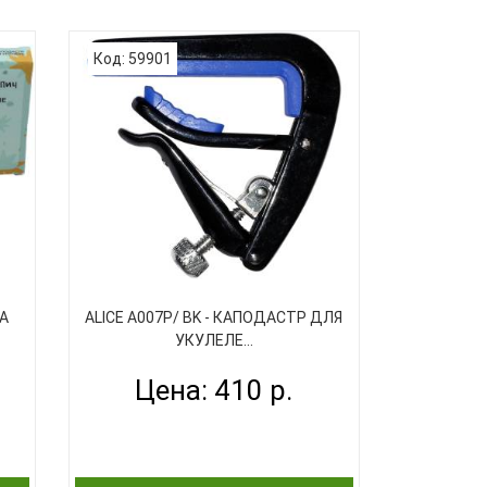
стра
PLANET WAVES PW-CP-20 каподастр,
Код: 59901
для укулеле, сверхлегкий
алюминиевый каподастр, быстрая
с,
установка и снятие одной рукой,
,
цвет: черный. Легкий и прочный
ю
каподастр для укулеле PLANET
I).
WAVES PW-CP-20 добавляет
ы
незначительный вес вашему
инструменту, но с..
ША
ALICE A007P/ BK - КАПОДАСТР ДЛЯ
УКУЛЕЛЕ...
Цена: 410 р.