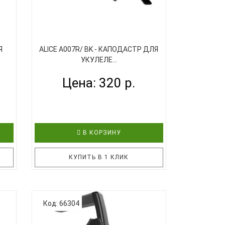
Я
ALICE A007R/ BK - КАПОДАСТР ДЛЯ
УКУЛЕЛЕ...
Цена: 320 р.
В КОРЗИНУ
КУПИТЬ В 1 КЛИК
Удобный каподастр для укулеле,
Код: 66304
ных
который позволит при помощи винта
максимально быстро и бережно