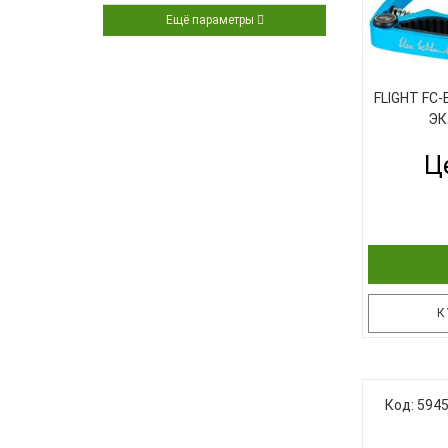
Ещё параметры
FLIGHT FC-
ЭК
Це
К
Каподастр 
Код: 594
соструд
укулеле-б