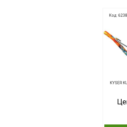
KYSER созд
Код: 623
специ
класс
расцветк
пастельн
лей. Эти к
специаль
маленьким
KYSER K
Це