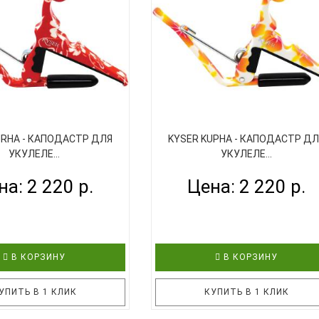
 (Elise Ecklund, США).
Представляем вам новинку 2020 
выполнен из алюминия, в
- каподастр для укулеле FLIGHT FC
зовом цвете и с подписью
Каподастр выполнен из алюминия
Эклунд. Конструкция
классическом черном цвете.
а простая и надежная и..
Конструкция каподастра простая 
URHA - КАПОДАСТР ДЛЯ
KYSER KUPHA - КАПОДАСТР Д
УКУЛЕЛЕ...
УКУЛЕЛЕ...
на: 2 220 р.
Цена: 2 220 р.
В КОРЗИНУ
В КОРЗИНУ
УПИТЬ В 1 КЛИК
КУПИТЬ В 1 КЛИК