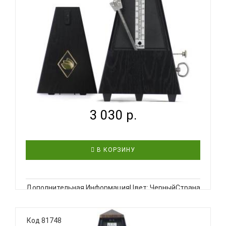
FLEOR M00002-1 - МЕТРОНОМ
3 030 р.
В КОРЗИНУ
Дополнительная ИнформацияЦвет: ЧерныйСтрана
происхождения: КитайFLEOR - M00002-1 -
Метроном механический, цвет черный..
Код 81748