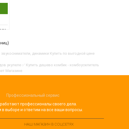
еле
ская
го
аниц)
еле
 звукосниматели, динамики Купить по выгодной цене
т
о
дов укулеле ✅ Купить дешево комбик - комбоусилитель
нет Магазине
Профессиональный сервис
 работают профессионалы своего дела.
в выборе и ответим на все ваши вопросы.
НАШ МАГАЗИН В СОЦСЕТЯХ