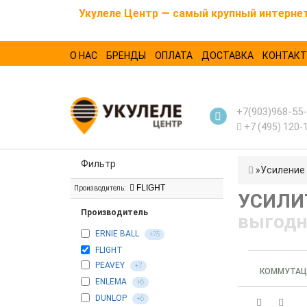
Укулеле Центр — самый крупный интернет-
О НАС
БРЕНДЫ
ОПЛАТА
ДОСТАВКА
КОНТАК
+7(903)968-55
+7 (495) 120-
Фильтр
Усиление
FLIGHT
Производитель:
УСИЛИ
Производитель
выгодн
ERNIE BALL
+75
FLIGHT
PEAVEY
+7
КОММУТАЦ
ENLEMA
+6
DUNLOP
+6