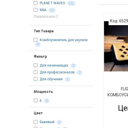
PLANET WAVES
+11
KNA
+1
Показать все
Код: 652
Тип Товара
Комбоусилитель для укулеле
2
Фильтр
Для начинающих
2
Для профессионалов
1
Для обучения
1
FLI
Мощность
КОМБОУСИ
6
2
Це
Цвет
Бежевый
1