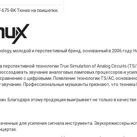
-675-BK Тюнер на прищепке,
ый, Nux CherubХроматический
юнер с режимами гитары
тройка компенсации), баса и
укулеле.Встроенная
перезаряжаемая батарея
беспечивает до 10 часов
logy, молодой и перспективный бренд, основанный в 2006 году. 
непрерывной работы без
зарядки.Высококонтрастный
цветной диспл..
перспективной технологии True Simulation of Analog Circuits (T
оссоздавать звучание аналоговых ламповых процессоров и усили
 сравнению с цифровыми. Появление технологии TS/AC, основанн
 звучанию. Профессиональные музыканты признают, что техника 
н. Благодаря этому продукция выигрывает не только в качестве з
аченные для усиления сигнала инструмента. Звукорежиссеры исп
нцертах.