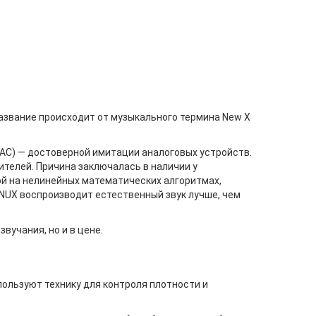
Название происходит от музыкального термина New X
S/AC) — достоверной имитации аналоговых устройств.
телей. Причина заключалась в наличии у
ой на нелинейных математических алгоритмах,
NUX воспроизводит естественный звук лучше, чем
вучания, но и в цене.
ользуют технику для контроля плотности и