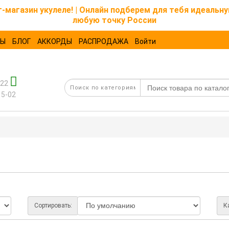
магазин укулеле! | Онлайн подберем для тебя идеальну
любую точку России
ТЫ
БЛОГ
АККОРДЫ
РАСПРОДАЖА
Войти
-22
15-02
Сортировать:
К