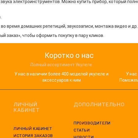
 звука электроинструментов. Можно купить прибор, который пол
.
во время домашних репетиций, звукозаписи, монтажа видео и др.
й заказ», чтобы оформить покупку в пару кликов.
Коротко о нас
Полный ассортимент Укулеле
У нас в наличии более 400 моделей укулеле и
У нас
аксессуаров к ним
Поможем 
ЛИЧНЫЙ
ДОПОЛНИТЕЛЬНО
КАБИНЕТ
ПРОИЗВОДИТЕЛИ
ЛИЧНЫЙ КАБИНЕТ
СТАТЬИ
ИСТОРИЯ ЗАКАЗОВ
НОВОСТИ