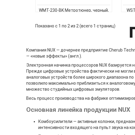
WMT-230-BK Метротюнер, черный,
WST
Nux CherubМетроном:Размер: 0(-/4)
черн
1/4 2/4 3/4 4/4 5/4 6/4 7/4 3/8 или
т
Показано с 1 по 2 из 2 (всего 1 страниц)
6/8.Диапазон темпа: 40-208 ударов
(нас
в минуту (± 1%).Диапазон темпа и
маркировка темпа: Ларго (40-59)
Ларгетто (60-66) Адажио (67-76)
о
Компания NUX — дочернее предприятие Cherub Techno
Анданте (77-108) М..
— «новые эффекты» (англ.).
под
Электронная начинка процессоров NUX базируется на 
Прежде цифровые устройства фактически не могли в
аналоговых устройств более широкого диапазона по
позволило максимально приблизиться к аналоговому
множество студийных цифровых эмуляторов.
Весь процесс производства на фабрике оптимизирова
Основная линейка продукции NUX
Комбоусилители — активные колонки, предназн
интенсивности входящего на пульт звука на ко