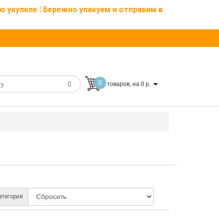
ю укулеле | Бережно упакуем и отправим в
0
товаров, на 0 р.
атегория