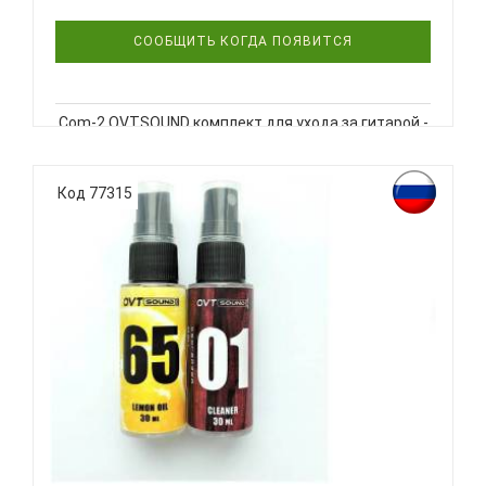
СООБЩИТЬ КОГДА ПОЯВИТСЯ
Com-2 OVTSOUND комплект для ухода за гитарой -
вернёт свежесть и красоту Вашему инструменту.
Комплектация: очиститель, лимонное масло,
полироль, салфетка. Объём средств: 30 мл
Код 77315
Упаковка: блистер Производство: Россия Мягкие
салфетки из текстил..
OVTSOUND COMPL-1 - НАБОР СРЕДСТВ ДЛЯ
УХОДА...