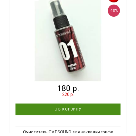
лакированных поверхностей гитары. После
применения оставляет приятный аромат. В..
-18%
OVTSOUND OV-CL-1 - СРЕДСТВО ДЛЯ ЧИСТКИ...
180 р.
220 р.
В КОРЗИНУ
Очиститель OVTSOUND для накладки грифа