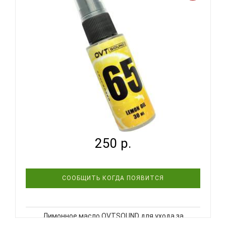
полироль, 4 салфетки. ..
OVTSOUND OV-OIL-1 - МАСЛО ЛИМОННОЕ
250 р.
СООБЩИТЬ КОГДА ПОЯВИТСЯ
Лимонное масло OVTSOUND для ухода за