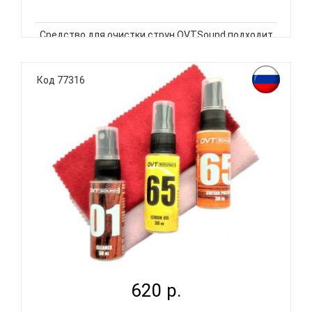
Средство для очистки струн OVTSound подходит
для металлических и нейлоновых струн.
Эффективно удаляет органические загрязнения с
поверхности. Придаст чистоту и освежит
Код 77316
звучание, продлит срок службы струн. Объём: 30
мл. Комплект: салфетка. Произв..
OVTSOUND COM-2 - НАБОР СРЕДСТВ ДЛЯ УХОДА...
620 р.