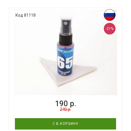
эффективно удаляет органические загрязнения.
Вернёт свежесть и красоту Вашему инструменту.
Объём: 30 мл. Производство: Россия. Способ
Код 81118
применения: снять или ослабить струны
распылить на гриф спрей под..
-21%
OVTSOUND SC30N - СРЕДСТВО ДЛЯ ЧИСТКИ
СТРУН...
190 р.
240 р.
В КОРЗИНУ