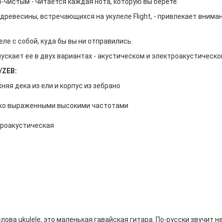
о-чистым - читается каждая нота, которую вы берете.
 древесины, встречающихся на укулеле Flight, - привлекает вним
ле с собой, куда бы вы ни отправились.
выпускает ее в двух вариантах - акустическом и электроакустичес
/ZEB:
яя дека из ели и корпус из зебрано
ярко выраженными высокими частотами
троакустическая
ова ukulele, это маленькая гавайская гитара. По-русски звучит н