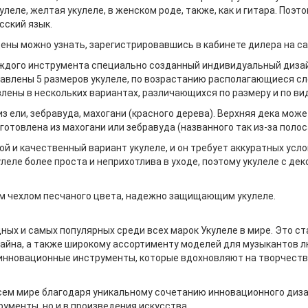
леле, желтая укулеле, в женском роде, также, как и гитара. Поэ
сский язык.
цены можно узнать, зарегистрировавшись в кабинете дилера на са
каждого инструмента специально созданный индивидуальный дизай
авлены 5 размеров укулеле, по возрастанию располагающиеся сле
влены в нескольких вариантах, различающихся по размеру и по ви
из ели, зебравуда, махогани (красного дерева). Верхняя дека мож
зготовлена из махогани или зебравуда (названного так из-за поло
гой и качественный вариант укулеле, и он требует аккуратных ус
еле более проста и неприхотлива в уходе, поэтому укулеле с дек
м чехлом песчаного цвета, надежно защищающим укулеле.
дных и самых популярных среди всех марок Укулеле в мире. Это 
айна, а также широкому ассортименту моделей для музыкантов лю
 инновационные инструменты, которые вдохновляют на творчеств
ем мире благодаря уникальному сочетанию инновационного дизай
рументы, но и в произведения искусства.