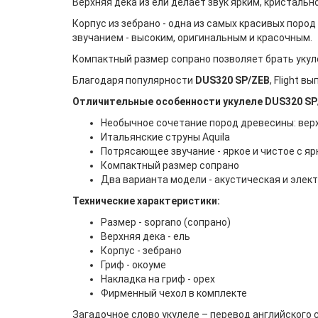
Верхняя дека из ели делает звук ярким, кристальн
Корпус из зебрано - одна из самых красивых пород
звучанием - высоким, оригинальным и красочным.
Компактный размер сопрано позволяет брать укуле
Благодаря популярности
DUS320
SP/ZEB
, Flight 
Отличительные особенности укулеле
DUS320
SP
Необычное сочетание пород древесины: верхн
Итальянские струны Aquila
Потрясающее звучание - яркое и чистое с 
Компактный размер сопрано
Два варианта модели - акустическая и элек
Технические характеристики:
Размер - soprano (сопрано)
Верхняя дека - ель
Корпус - зебрано
Гриф - окоуме
Накладка на гриф - орех
Фирменный чехол в комплекте
Загадочное слово укулеле – перевод английского сл