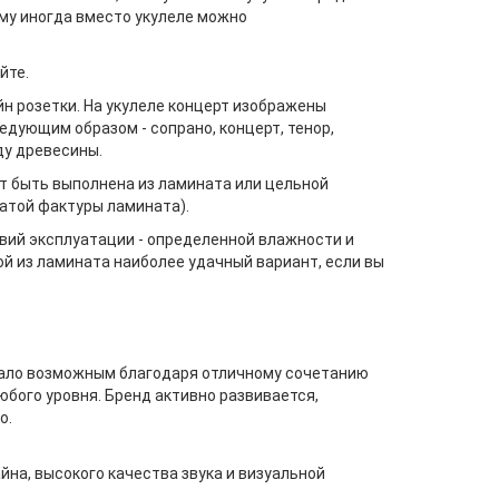
тому иногда вместо укулеле можно
йте.
н розетки. На укулеле концерт изображены
дующим образом - сопрано, концерт, тенор,
ду древесины.
ет быть выполнена из ламината или цельной
сатой фактуры ламината).
ловий эксплуатации - определенной влажности и
ой из ламината наиболее удачный вариант, если вы
стало возможным благодаря отличному сочетанию
бого уровня. Бренд активно развивается,
о.
на, высокого качества звука и визуальной