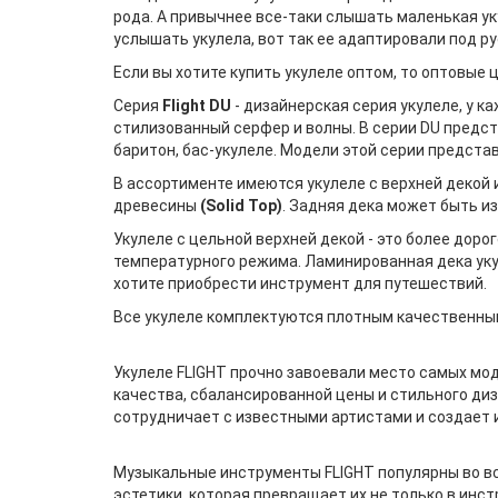
рода. А привычнее все-таки слышать маленькая уку
услышать укулела, вот так ее адаптировали под ру
Если вы хотите купить укулеле оптом, то оптовые 
Серия
Flight DU
- дизайнерская серия укулеле, у 
стилизованный серфер и волны. В серии DU предст
баритон, бас-укулеле. Модели этой серии предста
В ассортименте имеются укулеле с верхней декой 
древесины
(Solid Top)
. Задняя дека может быть и
Укулеле с цельной верхней декой - это более доро
температурного режима. Ламинированная дека укул
хотите приобрести инструмент для путешествий.
Все укулеле комплектуются плотным качественны
Укулеле FLIGHT прочно завоевали место самых мо
качества, сбалансированной цены и стильного диз
сотрудничает с известными артистами и создает
Музыкальные инструменты FLIGHT популярны во вс
эстетики, которая превращает их не только в инст