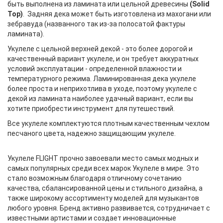
быть выполнена из ламината или цельной древесины
(Solid
Top)
. Задняя дека может быть изготовлена из махогани или
зебравуда (названного так из-за полосатой фактуры
ламината).
Укулеле с цельной верхней декой - это более дорогой и
качественный вариант укулеле, и он требует аккуратных
условий эксплуатации - определенной влажности и
температурного режима. Ламинированная дека укулеле
более проста и неприхотлива в уходе, поэтому укулеле с
декой из ламината наиболее удачный вариант, если вы
хотите приобрести инструмент для путешествий.
Все укулеле комплектуются плотным качественным чехлом
песчаного цвета, надежно защищающим укулеле.
Укулеле FLIGHT прочно завоевали место самых модных и
самых популярных среди всех марок Укулеле в мире. Это
стало возможным благодаря отличному сочетанию
качества, сбалансированной цены и стильного дизайна, а
также широкому ассортименту моделей для музыкантов
любого уровня. Бренд активно развивается, сотрудничает с
известными артистами и создает инновационные