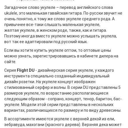
Загадочное слово укулеле – перевод английского слова
ukulele, это маленькая гавайская гитара. По-русски звучит не
очень понятно, к тому же слово укулеле среднего рода. А
привычнее все-таки слышать маленькая укулеле,
желтая укулеле, в женском роде, также, как и гитара.
Поэтому иногда вместо укулеле можно услышать укулела,
вот так ее адаптировали под русский язык.
Если вы хотите купить укулеле оптом, то оптовые цены
можно узнать, зарегистрировавшись в кабинете дилера на
сайте.
Серия
Flight DU
- дизайнерская серия укулеле, у каждого
инструмента специально созданный индивидуальный
дизайн розетки. На укулеле концерт изображен
стилизованный серфер и волны. В серии DU представлены 5
размеров укулеле, по возрастанию располагающиеся
следующим образом - сопрано, концерт, тенор, баритон, бас-
укулеле. Модели этой серии представлены в нескольких
вариантах, различающихся по размеру и по виду древесины.
В ассортименте имеются укулеле с верхней декой из ели,
зебравуда, махогани (красного дерева). Верхняя дека может