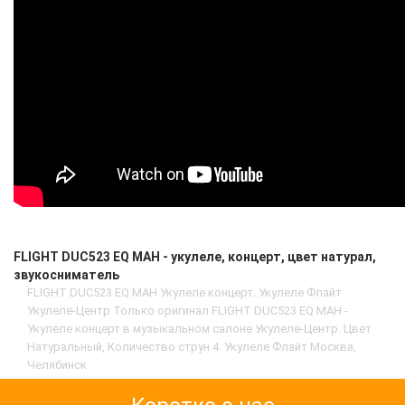
FLIGHT DUC523 EQ MAH - укулеле, концерт, цвет натурал,
звукосниматель
FLIGHT DUC523 EQ MAH Укулеле концерт. Укулеле Флайт
Укулеле-Центр Только оригинал FLIGHT DUC523 EQ MAH -
Укулеле концерт в музыкальном салоне Укулеле-Центр. Цвет
Натуральный, Количество струн 4. Укулеле Флайт Москва,
Челябинск