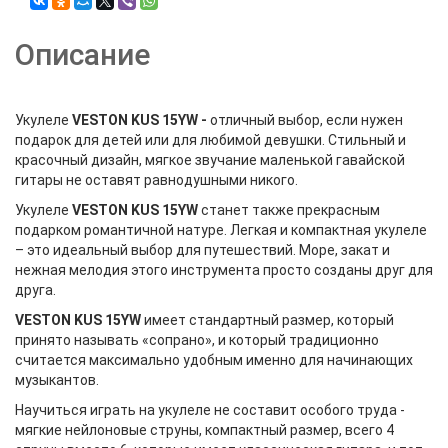
Описание
Укулеле
VESTON KUS
15YW
-
отличный выбор, если нужен
подарок для детей или для любимой девушки. Стильный и
красочный дизайн, мягкое звучание маленькой гавайской
гитары не оставят равнодушными никого.
Укулеле
VESTON KUS
15YW
станет также прекрасным
подарком романтичной натуре. Легкая и компактная укулеле
– это идеальный выбор для путешествий. Море, закат и
нежная мелодия этого инструмента просто созданы друг для
друга.
VESTON KUS
15YW
имеет стандартный размер, который
принято называть «сопрано», и который традиционно
считается максимально удобным именно для начинающих
музыкантов.
Научиться играть на укулеле не составит особого труда -
мягкие нейлоновые струны, компактный размер, всего 4