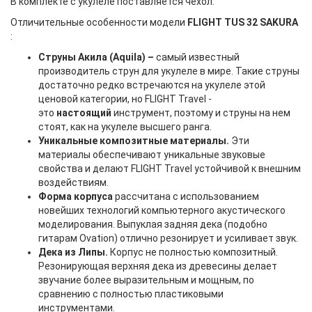
В комплекте с укулеле поставляется чехол.
Отличительные особенности модели
FLIGHT TUS 32
SAKURA
:
Струны Акила (Aquila) –
самый известный
производитель струн для укулеле в мире. Такие струны
достаточно редко встречаются на укулеле этой
ценовой категории, но FLIGHT Travel -
это
настоящий
инструмент, поэтому и струны на нем
стоят, как на укулеле высшего ранга.
Уникальные композитные материалы.
Эти
материалы обеспечивают уникальные звуковые
свойства и делают FLIGHT Travel устойчивой к внешним
воздействиям.
Форма корпуса
рассчитана с использованием
новейших технологий компьютерного акустического
моделирования. Выпуклая задняя дека (подобно
гитарам Ovation) отлично резонирует и усиливает звук.
Дека из Липы
.
Корпус не полностью композитный.
Резонирующая верхняя дека из древесины делает
звучание более выразительным и мощным, по
сравнению с полностью пластиковыми
инструментами.