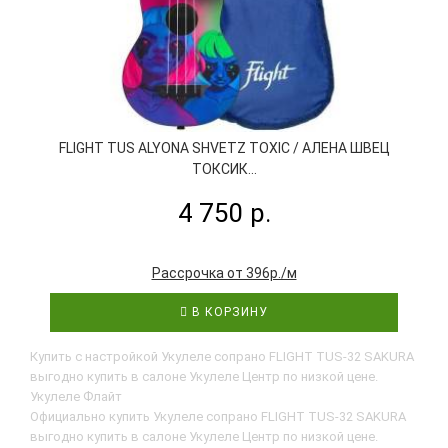
FLIGHT TUS ALYONA SHVETZ TOXIC / АЛЕНА ШВЕЦ
ТОКСИК...
4 750 р.
Рассрочка от 396р./м
В КОРЗИНУ
Купить с настройкой Укулеле сопрано FLIGHT TUS-32 SAKURA
выгодно купить в салоне Укулеле Центр по низкой цене.
Укулеле Флайт
Официально купить Укулеле сопрано FLIGHT TUS-32 SAKURA
выгодно купить в салоне Укулеле Центр по низкой цене.