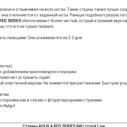
громче и отзывчивее на всех нотах. Такие струны также лучше со
 она отклоняется от заданной ноты. Раньше подобного результат
RED SERIES
обеспечивают более чистый, острый и громкий звук на
у, что его не существовало.
ать пальцами. Они усаживаются за 2-3 дня.
летке)
® с добавлением красномедного порошка
а помогает устранить скрип
рвой эластичной версии. Не ломаются при растяжении. Быстрая ус
жатии
о порожка как в случае с фторуглеродными струнами
н Nylgut
Струны AQUILA RED SERIES 84U строй Low