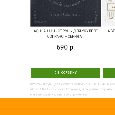
AQUILA 111U - СТРУНЫ ДЛЯ УКУЛЕЛЕ
LA B
СОПРАНО ~ СЕРИЯ A...
690 р.
В КОРЗИНУ
Купить Струны для укулеле сопрано AQUILA 84U в ук
AQUILA 84U - оригинал Струны для укулеле сопрано.
магазин музыкальные инструменты