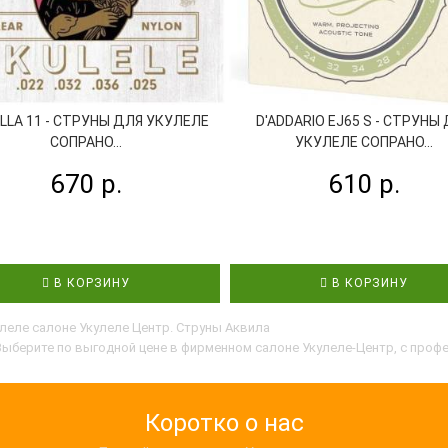
ELLA 11 - СТРУНЫ ДЛЯ УКУЛЕЛЕ
D'ADDARIO EJ65 S - СТРУНЫ
СОПРАНО...
УКУЛЕЛЕ СОПРАНО...
670 р.
610 р.
В КОРЗИНУ
В КОРЗИНУ
улеле салоне Укулеле Центр. Струны Аквила
 Выберите по выгодной цене в фирменном салоне Укулеле-Центр, с про
Коротко о нас