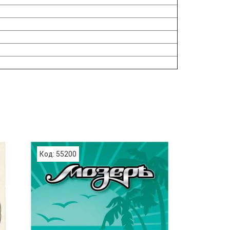
Код: 55200
Код: 69137