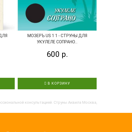
 ДЛЯ
МОЗЕРЪ US 1 1 - СТРУНЫ ДЛЯ
ALICE AU 02 
УКУЛЕЛЕ СОПРАНО...
СОПРАН
600 р.
В КОРЗИНУ
В
фессиональной консультацией. Струны Аквила Москва,