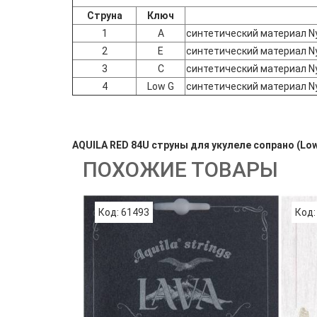
Струна
Ключ
1
A
синтетический материал N
2
E
синтетический материал N
3
C
синтетический материал N
4
Low G
синтетический материал N
AQUILA RED 84U струны для укулеле сопрано (Low
ПОХОЖИЕ ТОВАРЫ
Код: 61493
Код: