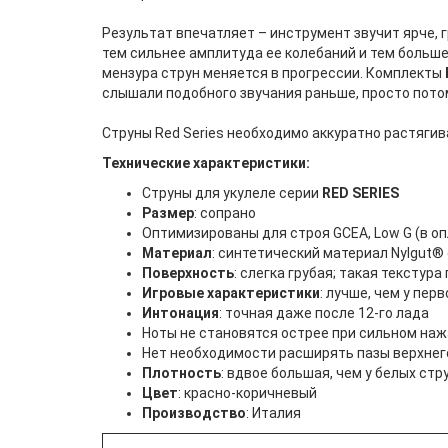
Результат впечатляет – инструмент звучит ярче, 
тем сильнее амплитуда ее колебаний и тем больше
мензура струн меняется в прогрессии. Комплекты
слышали подобного звучания раньше, просто потом
Струны Red Series необходимо аккуратно растягив
Технические характеристики:
Струны для укулеле серии
RED SERIES
Размер
: сопрано
Оптимизированы для строя GCEA, Low G (в оп
Материал
: синтетический материал Nylgut
Поверхность
: слегка грубая; такая текстур
Игровые характеристики
: лучше, чем у пе
Интонация
: точная даже после 12-го лада
Ноты не становятся острее при сильном на
Нет необходимости расширять пазы верхнег
Плотность
: вдвое большая, чем у белых стру
Цвет
: красно-коричневый
Производство
: Италия