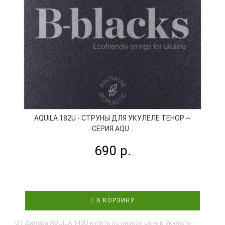
AQUILA 182U - СТРУНЫ ДЛЯ УКУЛЕЛЕ ТЕНОР ~
СЕРИЯ AQU...
690 р.
В КОРЗИНУ
От Дилера AQUILA 145U купить по низкой цене в Укулеле-