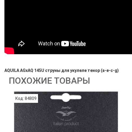
AQUILA AGxAQ 145U струны для укулеле тенор (a-e-c-g)
ПОХОЖИЕ ТОВАРЫ
Код: 84809
К