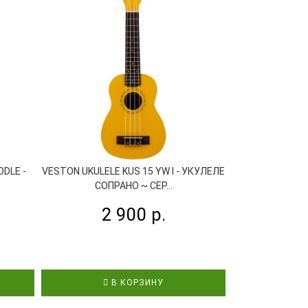
DLE -
VESTON UKULELE KUS 15 YW I - УКУЛЕЛЕ
KOHALA KT SS
СОПРАНО ~ СЕР...
СОПРАНО
2 900 р.
3
Рассро
В КОРЗИНУ
В