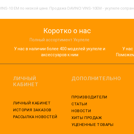
VINS-10 EM по низкой цене. Продажа DAVINCI VINS-10EM - укулеле сопр
Коротко о нас
Полный ассортимент Укулеле
У нас в наличии более 400 моделей укулеле и
У нас
аксессуаров к ним
Поможем 
ЛИЧНЫЙ
ДОПОЛНИТЕЛЬНО
КАБИНЕТ
ПРОИЗВОДИТЕЛИ
ЛИЧНЫЙ КАБИНЕТ
СТАТЬИ
ИСТОРИЯ ЗАКАЗОВ
НОВОСТИ
РАССЫЛКА НОВОСТЕЙ
ХИТЫ ПРОДАЖ
УЦЕНЕННЫЕ ТОВАРЫ