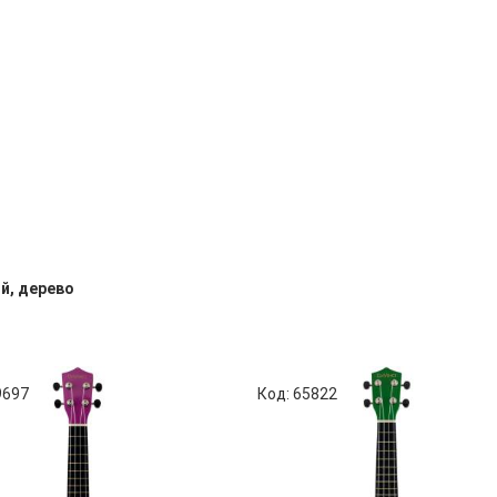
й, дерево
9697
Код: 65822