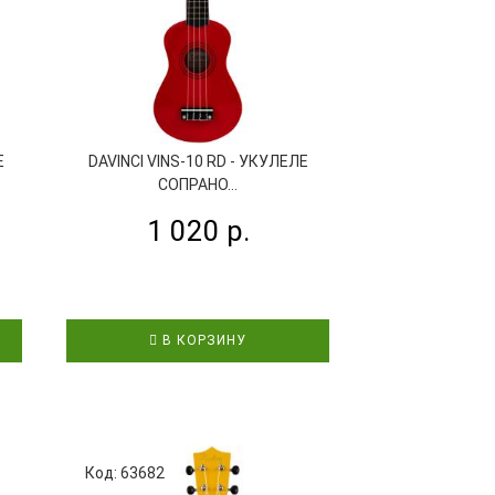
Е
DAVINCI VINS-10 RD - УКУЛЕЛЕ
DAVINCI VINS
СОПРАНО...
СОП
1 020 р.
1 0
В КОРЗИНУ
В К
Код: 63682
Код: 63985