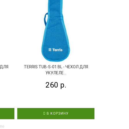
 ДЛЯ
TERRIS TUB-S-01 BL - ЧЕХОЛ ДЛЯ
AMC УКЛ1 КОН
УКУЛЕЛЕ...
У
260 р.
1
В КОРЗИНУ
В
оло