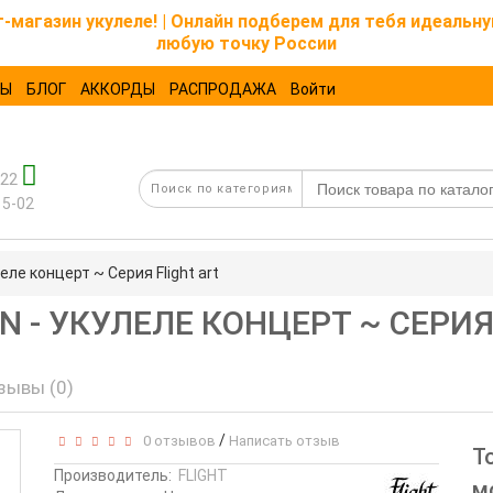
магазин укулеле! | Онлайн подберем для тебя идеальну
любую точку России
ТЫ
БЛОГ
АККОРДЫ
РАСПРОДАЖА
Войти
-22
15-02
еле концерт ~ Серия Flight art
N - УКУЛЕЛЕ КОНЦЕРТ ~ СЕРИЯ
зывы (0)
/
0 отзывов
Написать отзыв
Т
Производитель:
FLIGHT
м