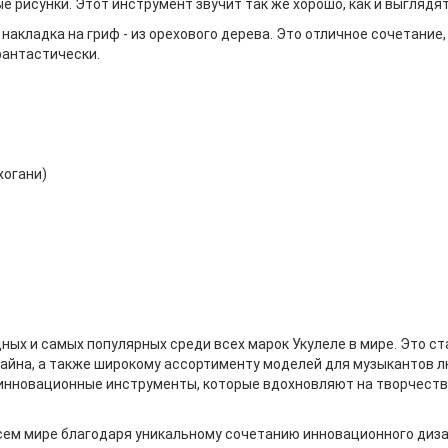
 рисунки. Этот инструмент звучит так же хорошо, как и выглядят
а накладка на гриф - из орехового дерева. Это отличное сочетани
фантастически.
хогани)
дных и самых популярных среди всех марок Укулеле в мире. Это 
айна, а также широкому ассортименту моделей для музыкантов лю
 инновационные инструменты, которые вдохновляют на творчеств
ем мире благодаря уникальному сочетанию инновационного дизай