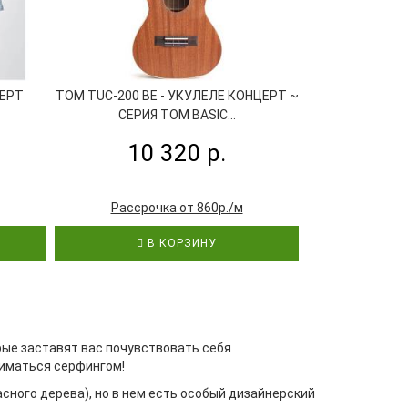
ЦЕРТ
TOM TUC-200 BE - УКУЛЕЛЕ КОНЦЕРТ ~
LAG TKU-110C
СЕРИЯ TOM BASIC...
СЕРИЯ 
10 320 р.
10
Рассрочка от 860р./м
Рассро
В КОРЗИНУ
В
рые заставят вас почувствовать себя
ниматься серфингом!
асного дерева), но в нем есть особый дизайнерский