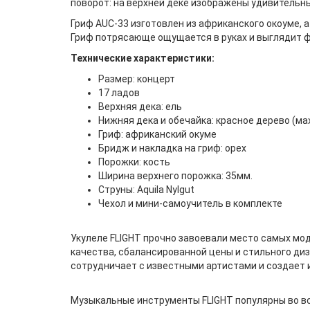
поворот: на верхней деке изображены удивительные
Гриф AUC-33 изготовлен из африканского окоуме, 
Гриф потрясающе ощущается в руках и выглядит 
Технические характеристики:
Размер: концерт
17 ладов
Верхняя дека: ель
Нижняя дека и обечайка: красное дерево (ма
Гриф: африканский окуме
Бридж и накладка на гриф: орех
Порожки: кость
Ширина верхнего порожка: 35мм.
Струны: Aquila Nylgut
Чехол и мини-самоучитель в комплекте
Укулеле FLIGHT прочно завоевали место самых мо
качества, сбалансированной цены и стильного диз
сотрудничает с известными артистами и создает
Музыкальные инструменты FLIGHT популярны во вс