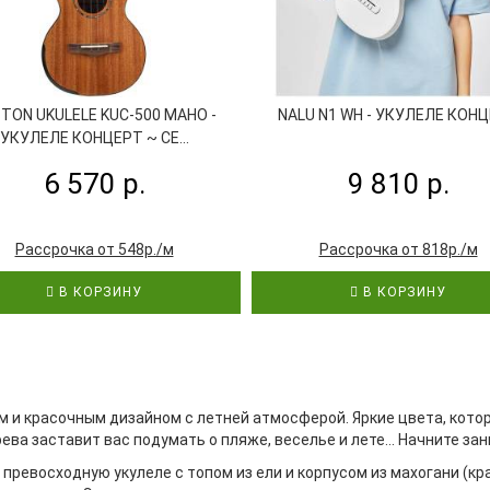
TON UKULELE KUC-500 MAHO -
NALU N1 WH - УКУЛЕЛЕ КОН
УКУЛЕЛЕ КОНЦЕРТ ~ СЕ...
6 570 р.
9 810 р.
Рассрочка от 548р./м
Рассрочка от 818р./м
В КОРЗИНУ
В КОРЗИНУ
 и красочным дизайном с летней атмосферой. Яркие цвета, кото
рева заставит вас подумать о пляже, веселье и лете… Начните за
превосходную укулеле с топом из ели и корпусом из махогани (кр