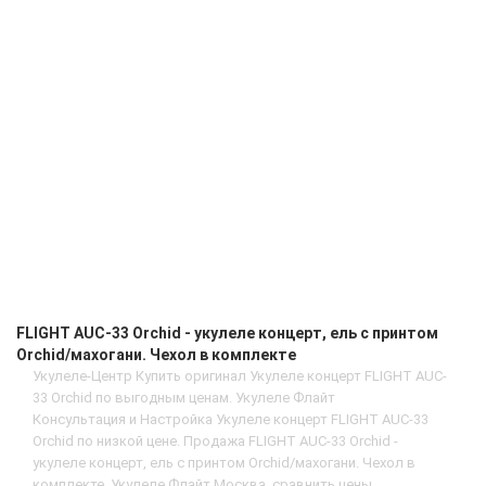
FLIGHT AUC-33 Orchid - укулеле концерт, ель с принтом
Orchid/махогани. Чехол в комплекте
Укулеле-Центр Купить оригинал Укулеле концерт FLIGHT AUC-
33 Orchid по выгодным ценам. Укулеле Флайт
Консультация и Настройка Укулеле концерт FLIGHT AUC-33
Orchid по низкой цене. Продажа FLIGHT AUC-33 Orchid -
укулеле концерт, ель с принтом Orchid/махогани. Чехол в
комплекте. Укулеле Флайт Москва, сравнить цены