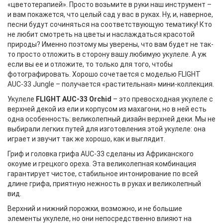
«цветотерапией». Просто возьмите в руки наш инструмент –
и вам покажется, что целый сад у вас в руках. Ну, и, наверное,
песни будут сочиняться на соответствующую тематику! Кто
не любит смотреть на цветы и наслаждаться красотой
природы? Именно поэтому мы уверены, что вам будет не так-
то просто отложить в сторону вашу любимую укулеле. А уж
если вы ее и отложите, то только для того, чтобы
фотографировать. Хорошо сочетается с моделью FLIGHT
AUC-33 Jungle – получается «растительная» мини-коллекция.
Укулеле
FLIGHT AUC-33 Orchid
– это превосходная укулеле c
верхней декой из ели и корпусом из махагони, но в ней есть
одна особенность: великолепный дизайн верхней деки. Мы не
выбирали легких путей для изготовления этой укулеле: она
играет и звучит так же хорошо, как и выглядит.
Гриф и головка грифа AUC-33 сделаны из Африканского
окоуме и грецкого ореха. Эта великолепная комбинация
гарантирует чистое, стабильное интонирование по всей
длине грифа, приятную нежность в руках и великолепный
вид.
Верхний и нижний порожки, возможно, и не большие
элементы укулеле, но они непосредственно влияют на