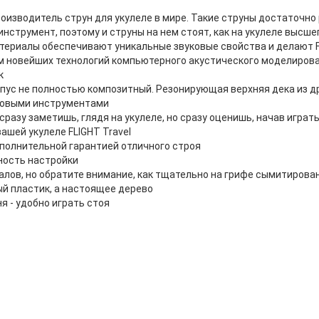
роизводитель струн для укулеле в мире. Такие струны достаточно
 инструмент, поэтому и струны на нем стоят, как на укулеле высше
териалы обеспечивают уникальные звуковые свойства и делают F
м новейших технологий компьютерного акустического моделирова
к
рпус не полностью композитный. Резонирующая верхняя дека из 
ковыми инструментами
 сразу заметишь, глядя на укулеле, но сразу оценишь, начав игра
ашей укулеле FLIGHT Travel
олнительной гарантией отличного строя
ность настройки
алов, но обратите внимание, как тщательно на грифе сымитирова
ый пластик, а настоящее дерево
я - удобно играть стоя