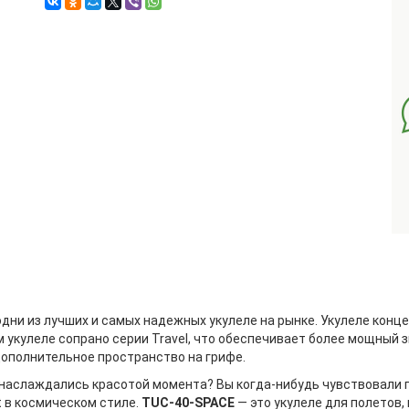
дни из лучших и самых надежных укулеле на рынке. Укулеле конц
 укулеле сопрано серии Travel, что обеспечивает более мощный з
дополнительное пространство на грифе.
 наслаждались красотой момента? Вы когда-нибудь чувствовали п
t в космическом стиле.
TUC-40-SPACE
— это укулеле для полетов,