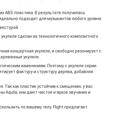
 из ABS-пластика. В результате получилась
 идеально подходит для музыкантов любого уровня.
екстурой.
 укулеле сделан из технологичного композитного
чная концертная укулеле, и свободно резонирует с
 деревянные укулеле.
атическим изменениям. Поэтому с укулеле серии
итирует фактуру и структуру дерева, добавляя
 Так как пластик устойчив к смещению, у вас
ы Aquila, они дают чистое и яркое звучание и
кользить по вашему телу. Flight предлагает