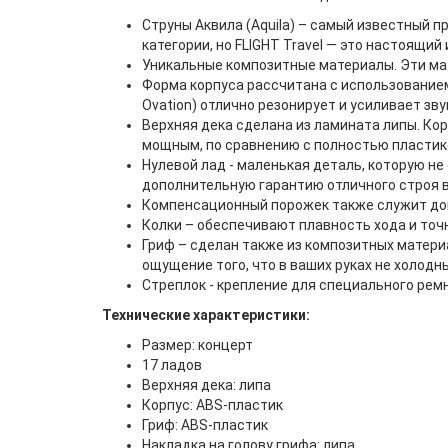
Струны Аквила (Aquila) – самый известный п
категории, но FLIGHT Travel — это настоящий
Уникальные композитные материалы. Эти ма
Форма корпуса рассчитана с использование
Ovation) отлично резонирует и усиливает зву
Верхняя дека сделана из ламината липы. Ко
мощным, по сравнению с полностью пласти
Нулевой лад - маленькая деталь, которую не
дополнительную гарантию отличного строя в
Компенсационный порожек также служит доп
Колки – обеспечивают плавность хода и точ
Гриф – сделан также из композитных матери
ощущение того, что в ваших руках не холодн
Стреплок - крепление для специального ремн
Технические характеристики:
Размер: концерт
17 ладов
Верхняя дека: липа
Корпус: ABS-пластик
Гриф: ABS-пластик
Накладка на голову грифа: липа