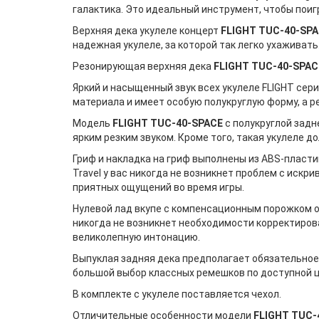
галактика. Это идеальный инструмент, чтобы поиг
Верхняя дека укулеле концерт
FLIGHT TUC-40-SP
надежная укулеле, за которой так легко ухаживат
Резонирующая верхняя дека
FLIGHT TUC-40-SPAC
Яркий и насыщенный звук всех укулеле FLIGHT сер
материала и имеет особую полукруглую форму, а 
Модель
FLIGHT TUC-40-SPACE
с полукруглой задн
ярким резким звуком. Кроме того, такая укулеле 
Гриф и накладка на гриф выполнены из ABS-пласти
Travel у вас никогда не возникнет проблем с иск
приятных ощущений во время игры.
Нулевой лад вкупе с компенсационным порожком об
никогда не возникнет необходимости корректиров
великолепную интонацию.
Выпуклая задняя дека предполагает обязательное 
большой выбор классных ремешков по доступной ц
В комплекте с укулеле поставляется чехол.
Отличительные особенности модели
FLIGHT TUC-