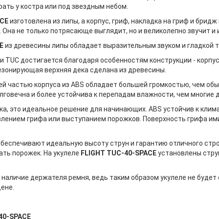
рать у костра или под звездным небом.
ACE
изготовлена из липы, а корпус, гриф, накладка на гриф и бридж
ь. Она не только потрясающе выглядит, но и великолепно звучит и
E
из древесины липы обладает выразительным звуком и гладкой т
ии TUC достигается благодаря особенностям конструкции - корпус
резонирующая верхняя дека сделана из древесины.
ей частью корпуса из АBS обладает большей громкостью, чем обы
долговечна и более устойчива к перепадам влажности, чем многие
ка, это идеальное решение для начинающих. ABS устойчив к клим
ривлением грифа или выступанием порожков. Поверхность грифа им
еспечивают идеальную высоту струн и гарантию отличного строя.
ать порожек. На укулеле
FLIGHT TUC-40-SPACE
установлены струн
наличие держателя ремня, ведь таким образом укулеле не будет с
ене.
40-SPACE