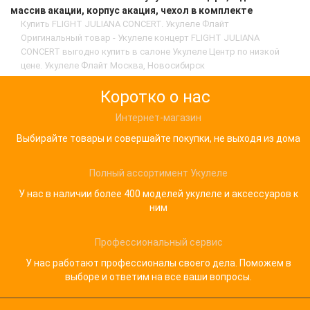
массив акации, корпус акация, чехол в комплекте
Купить FLIGHT JULIANA CONCERT. Укулеле Флайт
Оригинальный товар - Укулеле концерт FLIGHT JULIANA
CONCERT выгодно купить в салоне Укулеле Центр по низкой
цене. Укулеле Флайт Москва, Новосибирск
Коротко о нас
Интернет-магазин
Выбирайте товары и совершайте покупки, не выходя из дома
Полный ассортимент Укулеле
У нас в наличии более 400 моделей укулеле и аксессуаров к
ним
Профессиональный сервис
У нас работают профессионалы своего дела. Поможем в
выборе и ответим на все ваши вопросы.