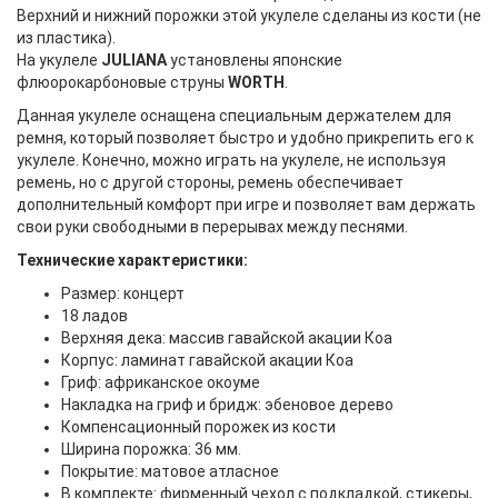
Верхний и нижний порожки этой укулеле сделаны из кости (не
из пластика).
На укулеле
JULIANA
установлены японские
флюорокарбоновые струны
WORTH
.
Данная укулеле оснащена специальным держателем для
ремня, который позволяет быстро и удобно прикрепить его к
укулеле. Конечно, можно играть на укулеле, не используя
ремень, но с другой стороны, ремень обеспечивает
дополнительный комфорт при игре и позволяет вам держать
свои руки свободными в перерывах между песнями.
Технические характеристики:
Размер: концерт
18 ладов
Верхняя дека: массив гавайской акации Коа
Корпус: ламинат гавайской акации Коа
Гриф: африканское окоуме
Накладка на гриф и бридж: эбеновое дерево
Компенсационный порожек из кости
Ширина порожка: 36 мм.
Покрытие: матовое атласное
В комплекте: фирменный чехол с подкладкой, стикеры,