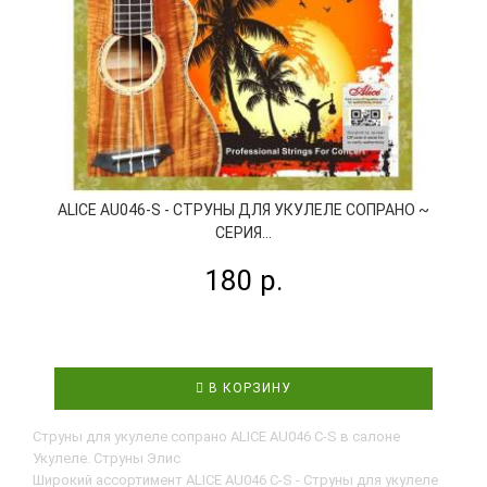
ALICE AU046-S - СТРУНЫ ДЛЯ УКУЛЕЛЕ СОПРАНО ~
М
СЕРИЯ...
180 р.
В КОРЗИНУ
Струны для укулеле сопрано ALICE AU046 C-S в салоне
Укулеле. Струны Элис
Широкий ассортимент ALICE AU046 C-S - Струны для укулеле