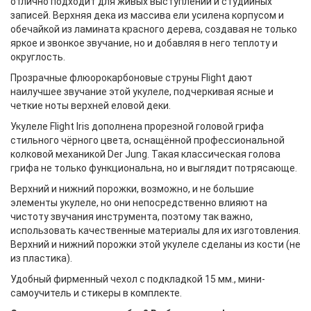
отлично подходит для живых выступлений и студийных
записей. Верхняя дека из массива ели усилена корпусом и
обечайкой из ламината красного дерева, создавая не только
яркое и звонкое звучание, но и добавляя в него теплоту и
округлость.
Прозрачные флюорокарбоновые струны Flight дают
наилучшее звучание этой укулеле, подчеркивая ясные и
четкие ноты верхней еловой деки.
Укулеле Flight Iris дополнена прорезной головой грифа
стильного чёрного цвета, оснащённой профессиональной
колковой механикой Der Jung. Такая классическая голова
грифа не только функциональна, но и выглядит потрясающе.
Верхний и нижний порожки, возможно, и не большие
элементы укулеле, но они непосредственно влияют на
чистоту звучания инструмента, поэтому так важно,
использовать качественные материалы для их изготовления.
Верхний и нижний порожки этой укулеле сделаны из кости (не
из пластика).
Удобный фирменный чехол с подкладкой 15 мм., мини-
самоучитель и стикеры в комплекте.