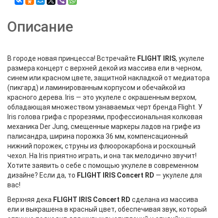
Описание
В городе новая принцесса! Встречайте
FLIGHT IRIS
, укулеле
размера концерт с верхней декой из массива ели в черном,
синем или красном цвете, защитной накладкой от медиатора
(пикгард) и ламинированным корпусом и обечайкой из
красного дерева. Iris — это укулеле с окрашенным верхом,
обладающая множеством узнаваемых черт бренда Flight. У
Iris голова грифа с прорезями, профессиональная колковая
механика Der Jung, смещенные маркеры ладов на грифе из
палисандра, ширина порожка 36 мм, компенсационный
нижний порожек, струны из флюорокарбона и роскошный
чехол. На Iris приятно играть, и она так мелодично звучит!
Хотите заявить о себе с помощью укулеле в современном
дизайне? Если да, то
FLIGHT IRIS Concert RD
— укулеле для
вас!
Верхняя дека
FLIGHT IRIS Concert RD
сделана из массива
ели и выкрашена в красный цвет, обеспечивая звук, который