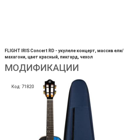
FLIGHT IRIS Concert RD - укулеле концерт, массив ели/
махагони, цвет красный, пикгард, чехол
МОДИФИКАЦИИ
Код: 71820
Код