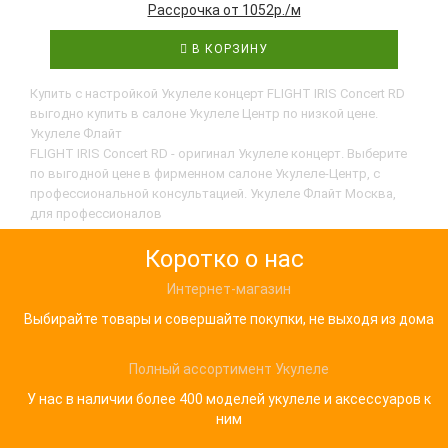
Рассрочка от 1052р./м
В КОРЗИНУ
Купить с настройкой Укулеле концерт FLIGHT IRIS Concert RD
выгодно купить в салоне Укулеле Центр по низкой цене.
Укулеле Флайт
FLIGHT IRIS Concert RD - оригинал Укулеле концерт. Выберите
по выгодной цене в фирменном салоне Укулеле-Центр, с
профессиональной консультацией. Укулеле Флайт Москва,
для профессионалов
Коротко о нас
Интернет-магазин
Выбирайте товары и совершайте покупки, не выходя из дома
Полный ассортимент Укулеле
У нас в наличии более 400 моделей укулеле и аксессуаров к
ним