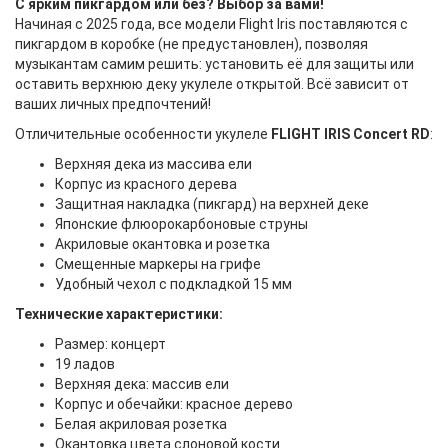
С ярким пикгардом или без? Выбор за вами!
Начиная с 2025 года, все модели Flight Iris поставляются с
пикгардом в коробке (не предустановлен), позволяя
музыкантам самим решить: установить её для защиты или
оставить верхнюю деку укулеле открытой. Всё зависит от
ваших личных предпочтений!
Отличительные особенности укулеле
FLIGHT IRIS Concert RD
:
Верхняя дека из массива ели
Корпус из красного дерева
Защитная накладка (пикгард) на верхней деке
Японские флюорокарбоновые струны
Акриловые окантовка и розетка
Смещенные маркеры на грифе
Удобный чехол с подкладкой 15 мм
Технические характеристики:
Размер: концерт
19 ладов
Верхняя дека: массив ели
Корпус и обечайки: красное дерево
Белая акриловая розетка
Окантовка цвета слоновой кости