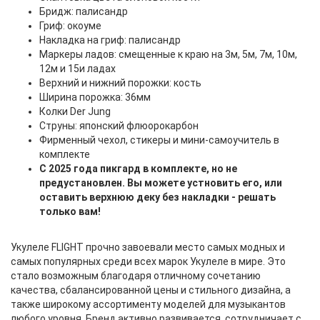
Бридж: палисандр
Гриф: окоуме
Накладка на гриф: палисандр
Маркеры ладов: смещенные к краю на 3м, 5м, 7м, 10м,
12м и 15и ладах
Верхний и нижний порожки: кость
Ширина порожка: 36мм
Колки Der Jung
Струны: японский флюорокарбон
Фирменный чехол, стикеры и мини-самоучитель в
комплекте
С 2025 года пикгард в комплекте, но не
предустановлен. Вы можете устновить его, или
оставить верхнюю деку без накладки - решать
только вам!
Укулеле FLIGHT прочно завоевали место самых модных и
самых популярных среди всех марок Укулеле в мире. Это
стало возможным благодаря отличному сочетанию
качества, сбалансированной цены и стильного дизайна, а
также широкому ассортименту моделей для музыкантов
любого уровня. Бренд активно развивается, сотрудничает с