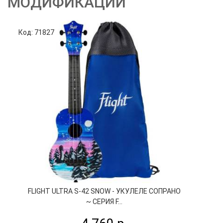
МОДИФИКАЦИИ
Код: 71827
Код
FLIGHT ULTRA S-42 SNOW - УКУЛЕЛЕ СОПРАНО
F
~ СЕРИЯ F...