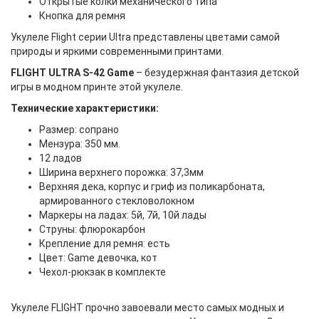
Открытые колки механического типа
Кнопка для ремня
Укулеле Flight серии Ultra представлены цветами самой
природы и яркими современными принтами.
FLIGHT ULTRA S-42 Game
– безудержная фантазия детской
игры в модном принте этой укулеле.
Технические характеристики:
Размер: сопрано
Мензура: 350 мм.
12 ладов
Ширина верхнего порожка: 37,3мм
Верхняя дека, корпус и гриф из поликарбоната,
армированного стекловолокном
Маркеры на ладах: 5й, 7й, 10й лады
Струны: флюрокарбон
Крепление для ремня: есть
Цвет: Game девочка, кот
Чехол-рюкзак в комплекте
Укулеле FLIGHT прочно завоевали место самых модных и