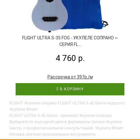
FLIGHT ULTRA S-35 FOG - УКУЛЕЛЕ СОПРАНО ~
СЕРИЯ FL...
4 760 р.
Рассрочка от 397р./м
В КОРЗИНУ
FLIGHT Укулеле сопрано FLIGHT ULTRA S-42 Game недорого.
Укулеле Флайт
FLIGHT ULTRA S-42 Game - оригинал Укулеле сопрано.
Выберите по выгодной цене в фирменном салоне Укулеле-
Центр, с профессиональной консультацией. Укулеле Флайт
Москва, магазин музыкальные инструменты