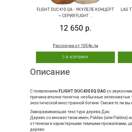
FLIGHT DUC410 QA - УКУЛЕЛЕ КОНЦЕРТ
LAG 
~ СЕРИЯ FLIGHT ...
12 650 р.
Рассрочка от 1054р./м
В КОРЗИНУ
Описание
С появлением
FLIGHT DUC430 EQ DAO
со звукосни
причина вполне понятна: необычные зеленоватые т
экзотической иностранной богини. Сможете ли вы
Завораживающая текстура дерева Дао.
Дерево со множеством имен, Paldao (или Paldoa) 
оттенком и характерными темными прожилками, цве
дерево.