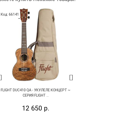
Код: 66141
Код: 54610
FLIGHT DUC410 QA - УКУЛЕЛЕ КОНЦЕРТ ~
LAG TKU-110C -
СЕРИЯ FLIGHT ...
СЕРИЯ L
12 650 р.
10 