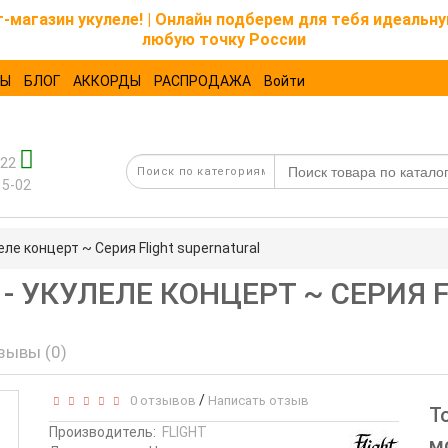
магазин укулеле! | Онлайн подберем для тебя идеальну
любую точку России
ТЫ
БЛОГ
АККОРДЫ
РАСПРОДАЖА
Войти
-22
15-02
ле концерт ~ Серия Flight supernatural
O - УКУЛЕЛЕ КОНЦЕРТ ~ СЕРИЯ
зывы (0)
/
0 отзывов
Написать отзыв
Т
Производитель:
FLIGHT
м