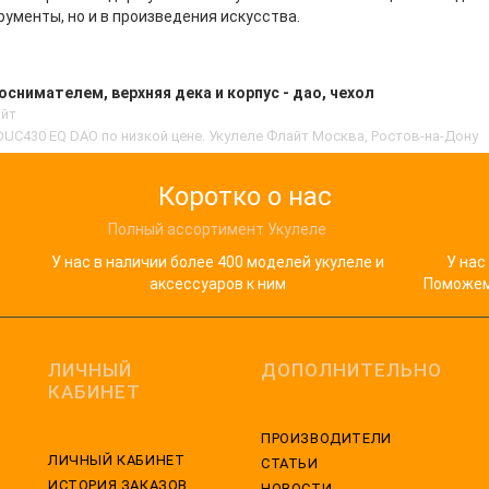
рументы, но и в произведения искусства.
оснимателем, верхняя дека и корпус - дао, чехол
айт
UC430 EQ DAO по низкой цене. Укулеле Флайт Москва, Ростов-на-Дону
Коротко о нас
Полный ассортимент Укулеле
У нас в наличии более 400 моделей укулеле и
У нас
аксессуаров к ним
Поможем 
ЛИЧНЫЙ
ДОПОЛНИТЕЛЬНО
КАБИНЕТ
ПРОИЗВОДИТЕЛИ
ЛИЧНЫЙ КАБИНЕТ
СТАТЬИ
ИСТОРИЯ ЗАКАЗОВ
НОВОСТИ