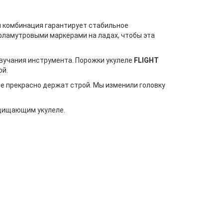
я комбинация гарантирует стабильное
перламутровыми маркерами на ладах, чтобы эта
звучания инструмента. Порожки укулеле
FLIGHT
ой.
ые прекрасно держат строй. Мы изменили головку
ащищающим укулеле.