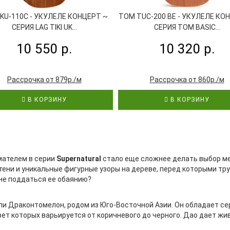
TKU-110C - УКУЛЕЛЕ КОНЦЕРТ ~
TOM TUC-200 BE - УКУЛЕЛЕ КО
СЕРИЯ LAG TIKI UK...
СЕРИЯ TOM BASIC...
10 550 р.
10 320 р.
Рассрочка от 879р./м
Рассрочка от 860р./м
В КОРЗИНУ
В КОРЗИНУ
мателем в серии
Supernatural
стало еще сложнее делать выбор ме
ени и уникальные фигурные узоры на дереве, перед которыми тру
 не поддаться ее обаянию?
или Драконтомелон, родом из Юго-Восточной Азии. Он обладает 
т которых варьируется от коричневого до черного. Дао дает живо