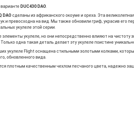
м варианте
DUC430 DAO
.
Q DAO
сделаны из африканского окоуме и ореха. Эта великолепна
рук и превосходна на вид. Мы также обновили гриф, украсив его 
альных укулеле этой серии.
е элементы укулеле, но они непосредственно влияют на чистоту 
. Только одна такая деталь делает эту укулеле поистине уникальн
их укулеле Flight оснащена стильными золотыми колками, котор
го, обновленного вида.
уются плотным качественным чехлом песчаного цвета, надежно з