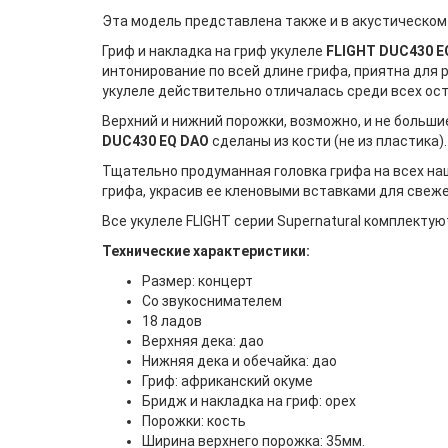
Эта модель представлена также и в акустическо
Гриф и накладка на гриф укулеле
FLIGHT DUC430 E
интонирование по всей длине грифа, приятна для 
укулеле действительно отличалась среди всех ост
Верхний и нижний порожки, возможно, и не больши
DUC430 EQ DAO
сделаны из кости (не из пластика)
Тщательно продуманная головка грифа на всех наш
грифа, украсив ее кленовыми вставками для свеже
Все укулеле FLIGHT серии Supernatural комплект
Технические характеристики:
Размер: концерт
Со звукоснимателем
18 ладов
Верхняя дека: дао
Нижняя дека и обечайка: дао
Гриф: африканский окуме
Бридж и накладка на гриф: орех
Порожки: кость
Ширина верхнего порожка: 35мм.