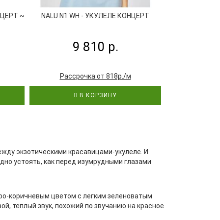
НЦЕРТ ~
NALU N1 WH - УКУЛЕЛЕ КОНЦЕРТ
VESTON UKUL
УКУЛЕЛЕ 
9 810 р.
6
Рассрочка от 818р./м
Рассро
В КОРЗИНУ
В
жду экзотическими красавицами-укулеле. И
дно устоять, как перед изумрудными глазами
серо-коричневым цветом c легким зеленоватым
й, теплый звук, похожий по звучанию на красное