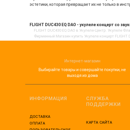
эстетики, которая превращает их не только в инст
FLIGHT DUC430 EQ DAO - укулеле концерт со звук
FLIGHT DUC430 EQ DAO в Укулеле-Центр. Укулеле Фл
Фирменный Магазин купить Укулеле концерт FLIGHT D
Интернет-магазин
Выбирайте товары и совершайте покупки, не
выходя из дома
ИНФОРМАЦИЯ
СЛУЖБА
ПОДДЕРЖКИ
ДОСТАВКА
КАРТА САЙТА
ОПЛАТА
ПОЛЬЗОВАТЕЛЬСКОЕ