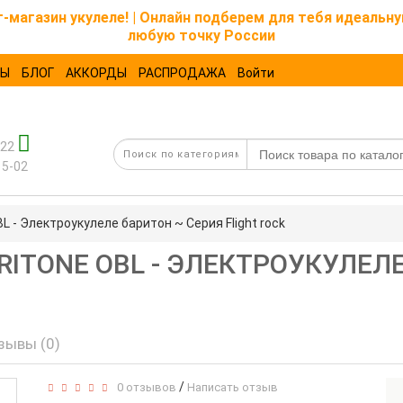
магазин укулеле! | Онлайн подберем для тебя идеальну
любую точку России
ТЫ
БЛОГ
АККОРДЫ
РАСПРОДАЖА
Войти
-22
15-02
BL - Электроукулеле баритон ~ Серия Flight rock
ARITONE OBL - ЭЛЕКТРОУКУЛЕЛ
зывы (0)
/
0 отзывов
Написать отзыв