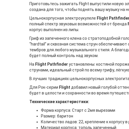
Приготовьтесь зажигать Flight выпустили новую 
создана для того, чтобы поднять вашу музыку на 
Цельнокорпусная электроукулеле
Flight Pathfinde
полный спектр звуковых возможностей от бренда
корпус выполнен из липы.
Гриф из запеченного клена со стратоподобной гол
“hardtail” и сквозная система струн обеспечивают
тембров для любого музыкального стиля. А благо
будет полный контроль над звуком.
На
Flight Pathfinder
установлены: костяной пороже
струнами, идеальный строй по всему грифу, лёгкую
В лучших традициях цельнокорпусных электрогит
Для Рок-серии
Flight
добавил новый голубой оттен
будет в целости и сохранности во время путешест
Технические характеристики:
Форма корпуса: Старт с 2мя вырезами
Размер: баритон
Количество ладов: 22, крепление к корпусу в
Материал корпуса: тополь запеченный