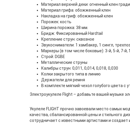
Материал верхней деки: огненный клен град
Материал грифа: обожженный клен
Накладка на гриф: обожженный клен
Порожек: кость
Ширина порожка: 38 мм.
Бридж: Фиксированный Hardtail
Крепление струн: сквозное
Звукосниматели: 1 хамбакер, 1 сингл, трех
Маркеры (в том числе боковые): 3-й, 5-й, 7-й, 1
Строй: DGBE
Металлические струны
Калибры струн: 0,011, 0,014, 0,018, 0,030
Колки закрытого типа в линию
Держатели для ремня
В комплекте мягкий чехол голубого цвета с 
Электроукулеле Flight – добавьте вашей музыке э
Укулеле FLIGHT прочно завоевали место самых мо
качества, сбалансированной цены и стильного диз
сотрудничает с известными артистами и создает