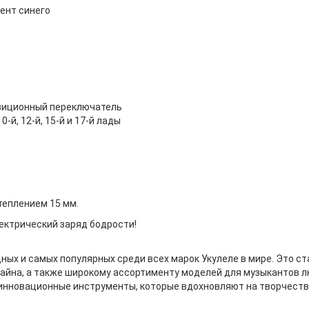
иент синего
позиционный переключатель
0-й, 12-й, 15-й и 17-й лады
утеплением 15 мм.
лектрический заряд бодрости!
дных и самых популярных среди всех марок Укулеле в мире. Это 
айна, а также широкому ассортименту моделей для музыкантов лю
 инновационные инструменты, которые вдохновляют на творчеств