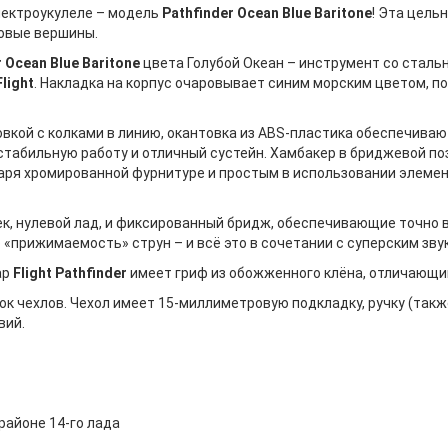
электроукулеле – модель
Pathfinder Ocean Blue Baritone
! Эта цель
новые вершины.
r Ocean Blue Baritone
цвета Голубой Океан – инструмент со стал
Flight
. Накладка на корпус очаровывает синим морским цветом, по
овкой с колками в линию, окантовка из ABS-пластика обеспечива
 стабильную работу и отличный сустейн. Хамбакер в бриджевой по
даря хромированной фурнитуре и простым в использовании элемен
к, нулевой лад, и фиксированный бридж, обеспечивающие точно
 «прижимаемость» струн – и всё это в сочетании с суперским зву
ар
Flight Pathfinder
имеет гриф из обожженного клёна, отличающи
ок чехлов. Чехол имеет 15-миллиметровую подкладку, ручку (также
вий.
 районе 14-го лада