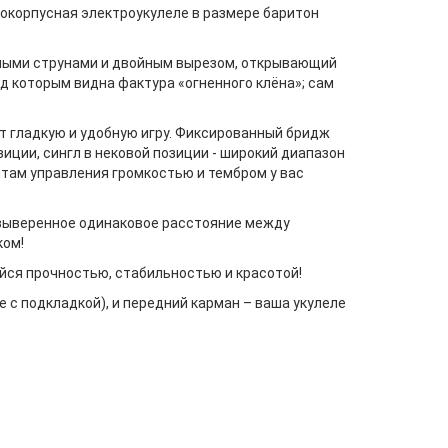
нокорпусная электроукулеле в размере баритон
ьными струнами и двойным вырезом, открывающий
д которым видна фактура «огненного клёна»; сам
ют гладкую и удобную игру. Фиксированный бридж
зиции, сингл в нековой позиции - широкий диапазон
там управления громкостью и тембром у вас
 выверенное одинаковое расстояние между
ком!
йся прочностью, стабильностью и красотой!
 с подкладкой), и передний карман – ваша укулеле