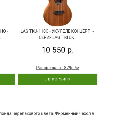
HO -
LAG TKU-110C - УКУЛЕЛЕ КОНЦЕРТ ~
FLIGHT IRIS
.
СЕРИЯ LAG TIKI UK...
УКУЛЕЛЕ
10 550 р.
13
Рассрочка от 879р./м
Рассроч
В КОРЗИНУ
В
улоида черепахового цвета. Фирменный чехол в