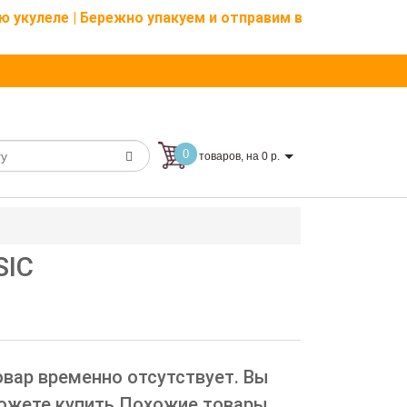
ю укулеле | Бережно упакуем и отправим в
0
товаров, на 0 р.
SIC
овар временно отсутствует. Вы
ожете купить Похожие товары.