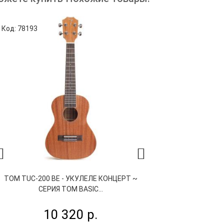
Код: 78193
Код: 74611
TOM TUC-200 BE - УКУЛЕЛЕ КОНЦЕРТ ~
NALU N1 WH -
СЕРИЯ TOM BASIC...
10 320 р.
9 