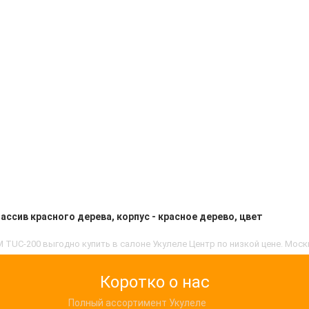
ассив красного дерева, корпус - красное дерево, цвет
 TUC-200 выгодно купить в салоне Укулеле Центр по низкой цене. Мос
Коротко о нас
Полный ассортимент Укулеле