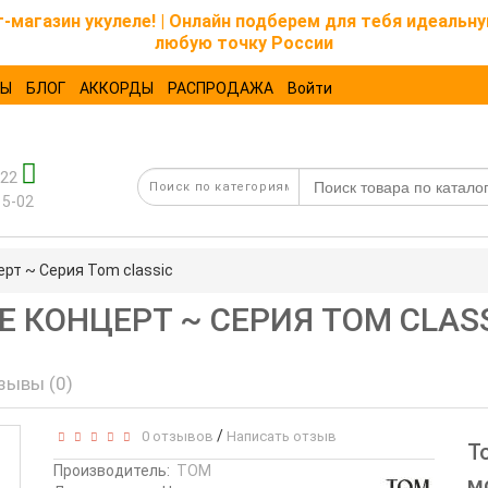
магазин укулеле! | Онлайн подберем для тебя идеальну
любую точку России
ТЫ
БЛОГ
АККОРДЫ
РАСПРОДАЖА
Войти
-22
15-02
ерт ~ Серия Tom classic
ЛЕ КОНЦЕРТ ~ СЕРИЯ TOM CLAS
зывы (0)
/
0 отзывов
Написать отзыв
Т
Производитель:
TOM
м