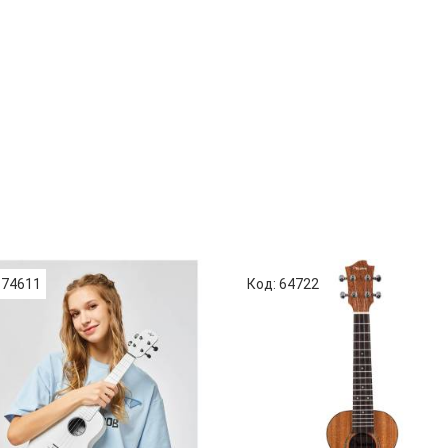
 74611
Код: 64722