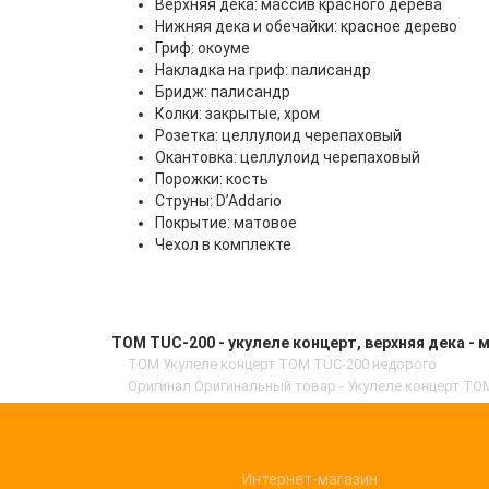
Верхняя дека: массив красного дерева
Нижняя дека и обечайки: красное дерево
Гриф: окоуме
Накладка на гриф: палисандр
Бридж: палисандр
Колки: закрытые, хром
Розетка: целлулоид черепаховый
Окантовка: целлулоид черепаховый
Порожки: кость
Струны: D’Addario
Покрытие: матовое
Чехол в комплекте
TOM TUC-200 - укулеле концерт, верхняя дека - м
TOM Укулеле концерт TOM TUC-200 недорого
Оригинал Оригинальный товар - Укулеле концерт TOM
Интернет-магазин