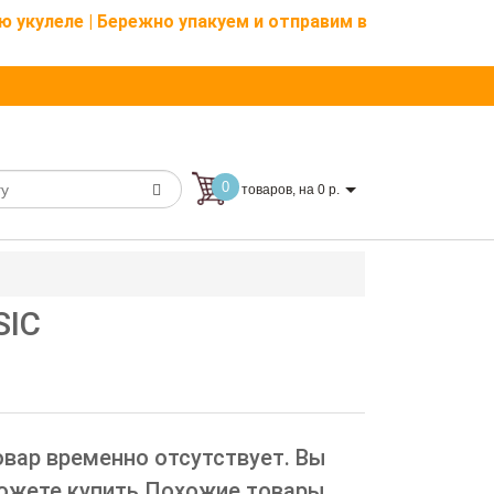
ю укулеле | Бережно упакуем и отправим в
0
товаров, на 0 р.
SIC
овар временно отсутствует. Вы
ожете купить Похожие товары.