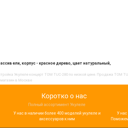
ассив ели, корпус - красное дерево, цвет натуральный,
ройка Укулеле концерт TOM TUC-280 по низкой цене. Продажа TOM TUC-2
 магазин в Москве
Коротко о нас
Полный ассортимент Укулеле
У нас в наличии более 400 моделей укулеле и
У нас
аксессуаров к ним
Поможем 