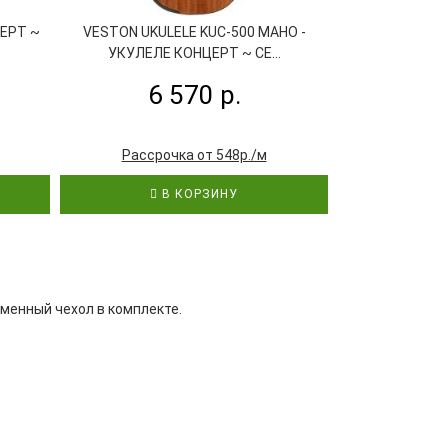
ЦЕРТ ~
VESTON UKULELE KUC-500 MAHO -
FLIGHT IRIS
УКУЛЕЛЕ КОНЦЕРТ ~ СЕ...
УКУЛЕЛЕ
6 570 р.
13
Рассрочка от 548р./м
Рассроч
В КОРЗИНУ
В
рменный чехол в комплекте.