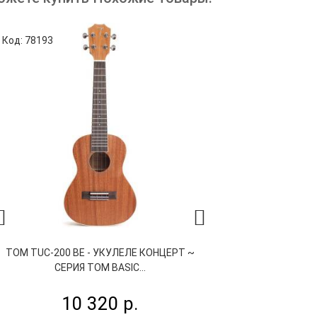
Код: 78193
Код: 74611
TOM TUC-200 BE - УКУЛЕЛЕ КОНЦЕРТ ~
NALU N1 WH -
СЕРИЯ TOM BASIC...
10 320 р.
9 