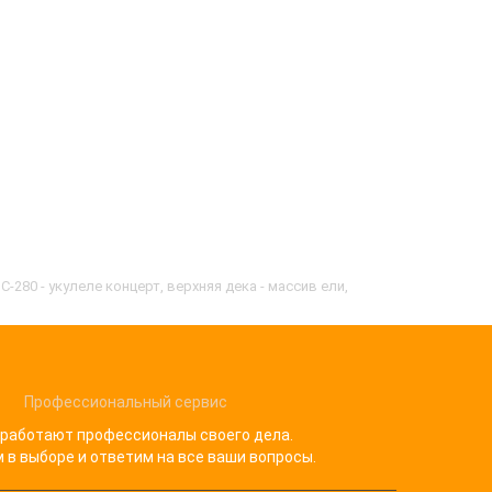
80 - укулеле концерт, верхняя дека - массив ели,
Профессиональный сервис
 работают профессионалы своего дела.
в выборе и ответим на все ваши вопросы.