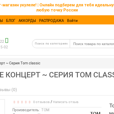
магазин укулеле! | Онлайн подберем для тебя идеальну
любую точку России
ТЫ
БЛОГ
АККОРДЫ
РАСПРОДАЖА
Войти
-22
15-02
ерт ~ Серия Tom classic
ЛЕ КОНЦЕРТ ~ СЕРИЯ TOM CLAS
зывы (0)
/
0 отзывов
Написать отзыв
Т
Производитель:
TOM
м