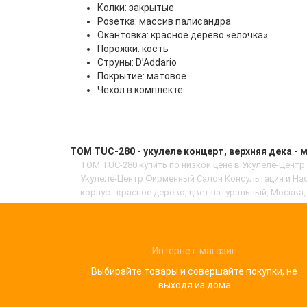
Колки: закрытые
Розетка: массив палисандра
Окантовка: красное дерево «елочка»
Порожки: кость
Струны: D’Addario
Покрытие: матовое
Чехол в комплекте
TOM TUC-280 - укулеле концерт, верхняя дека - м
TOM TUC-280 купить по низкой цене в Укулеле-Центр
Укулеле-Центр Фирменный Салон Консультация и Наст
корпус - красное дерево, цвет натуральный, Москва,
Интернет-магазин
Выбирайте товары и совершайте покупки, не
выходя из дома