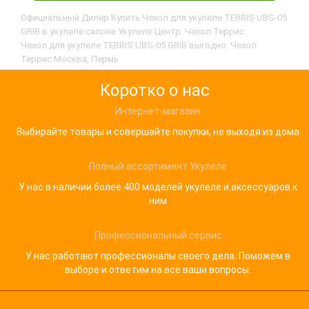
Официальный Дилер Купить Чехол для укулеле TERRIS UBS-05
GRIB в укулеле салоне Укулеле Центр. Чехол Террис
Чехол для укулеле TERRIS UBS-05 GRIB выгодно. Чехол
Террис Москва, Пермь
Коротко о нас
Интернет-магазин
Выбирайте товары и совершайте покупки, не выходя из дома
Полный ассортимент Укулеле
У нас в наличии более 400 моделей укулеле и аксессуаров к
ним
Профессиональный сервис
У нас работают профессионалы своего дела. Поможем в
выборе и ответим на все ваши вопросы.