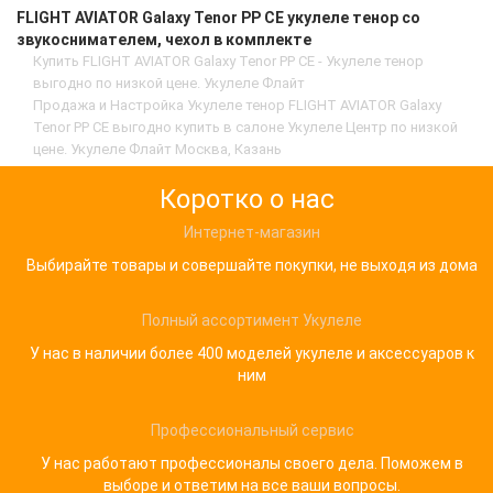
FLIGHT AVIATOR Galaxy Tenor PP CE укулеле тенор со
звукоснимателем, чехол в комплекте
Купить FLIGHT AVIATOR Galaxy Tenor PP CE - Укулеле тенор
выгодно по низкой цене. Укулеле Флайт
Продажа и Настройка Укулеле тенор FLIGHT AVIATOR Galaxy
Tenor PP CE выгодно купить в салоне Укулеле Центр по низкой
цене. Укулеле Флайт Москва, Казань
Коротко о нас
Интернет-магазин
Выбирайте товары и совершайте покупки, не выходя из дома
Полный ассортимент Укулеле
У нас в наличии более 400 моделей укулеле и аксессуаров к
ним
Профессиональный сервис
У нас работают профессионалы своего дела. Поможем в
выборе и ответим на все ваши вопросы.