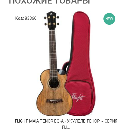
ПОХОЖИЕ ТОВАРЫ
Код: 83366
К
NEW
FLIGHT MAIA TENOR EQ-A - УКУЛЕЛЕ ТЕНОР ~ СЕРИЯ
FLI...