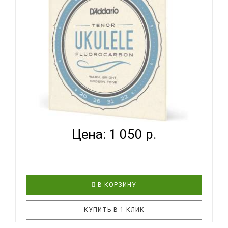
укулеле сопрано и концерт FLIGHT FUSSC-100.
Часто упускаются из виду, что струны оказывают
огромное влияние на звучани..
D'ADDARIO EJ99T - СТРУНЫ ДЛЯ УКУЛЕЛЕ ТЕНОР...
Цена: 1 050 р.
В КОРЗИНУ
КУПИТЬ В 1 КЛИК