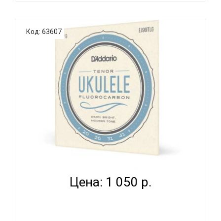
Компания Flight постоянно расширяет
Код: 63607
ассортимент доступных аксессуаров для укулеле.
Представляем вам новинку 2020 года - струны для
укулеле размера тенор FLIGHT FUST-100. Часто
упускаются из виду, что струны оказывают
огромное влияние на звучание уку..
D'ADDARIO EJ99TLG - СТРУНЫ ДЛЯ УКУЛЕЛЕ
ТЕНОР...
Цена: 1 050 р.