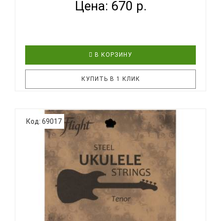
Цена: 670 р.
В КОРЗИНУ
КУПИТЬ В 1 КЛИК
Дополнительная ИнформацияКоличество струн:
Код: 69017
4Размер: ТенорМетериал сердечника: Прозрачный
нейлонКалибр первой струны: 28Материал
оплетки: Нейлон прозрачныйСтрана
происхождения: Соединенные штатыИнструмент:
УкулелеОсобенностиДля
профессионаловD'ADDARIO..