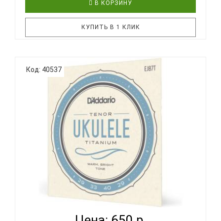
В КОРЗИНУ
КУПИТЬ В 1 КЛИК
Струны D'Addario для укулеле из синтетического
Код: 40537
материала Nyltech. Комплект струн D'Addario EJ88C
разработан для применения на всех концертных
инструментах укулеле. Все струны комплекта
изготавливаются из эксклюзивного материала
Nyltech и оптимизиро..
D'ADDARIO EJ87 T - СТРУНЫ ДЛЯ УКУЛЕЛЕ ТЕНОР...
Цена: 650 р.