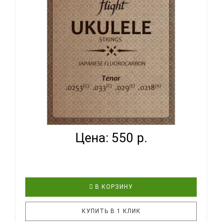
гавайских укулеле размера тенор. Комплект
оптимизирован для стандартного строя GCEA.
Струны D’Addario для укулеле доступны в широком
диапазоне калибров д..
FLIGHT FUST-100 - СТРУНЫ ДЛЯ УКУЛЕЛЕ ТЕНОР...
Цена: 550 р.
В КОРЗИНУ
КУПИТЬ В 1 КЛИК