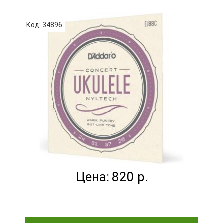
Дополнительная ИнформацияКоличество струн:
Код: 34896
4Размер: ТенорСтрана происхождения:
Соединенные штатыИнструмент:
УкулелеОсобенностиДля
профессионаловD'ADDARIO EJ99T струны для
укулеле тенор из прозрачного флюорокарбона..
D'ADDARIO EJ88 C - СТРУНЫ ДЛЯ УКУЛЕЛЕ
КОНЦЕРТ...
Цена: 820 р.