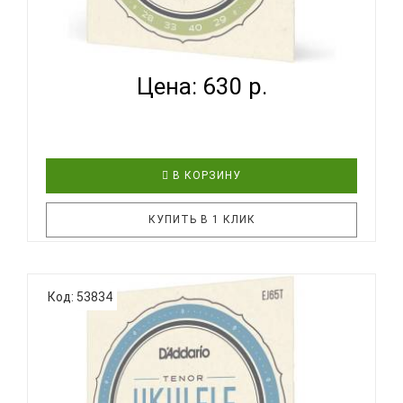
D'ADDARIO EJ53 S - СТРУНЫ ДЛЯ УКУЛЕЛЕ
СОПРАНО...
Цена: 630 р.
В КОРЗИНУ
КУПИТЬ В 1 КЛИК
Струны D'Addario для укулеле из нейлона. Струны
Код: 53834
D'Addario EJ53S разработаны для применения на
всех гавайских укулеле размера сопрано.
Комплект оптимизирован для стандартной
настройки GCEA. Струны D’Addario для укулеле
доступны в широком диапазоне ..