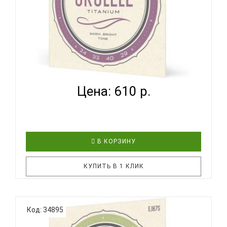
D'ADDARIO EJ87 C - СТРУНЫ ДЛЯ УКУЛЕЛЕ
КОНЦЕРТ...
Цена: 610 р.
В КОРЗИНУ
КУПИТЬ В 1 КЛИК
Струны D'Addario для укулеле из титанового
Код: 34895
материала. Комплект струн D'Addario EJ87C
разработан для применения на всех концертных