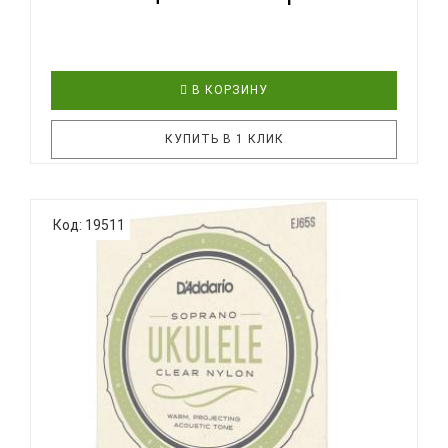
В КОРЗИНУ
КУПИТЬ В 1 КЛИК
Дополнительная ИнформацияКоличество струн:
Код: 19511
4Размер: КонцертСтрана происхождения:
Соединенные штатыИнструмент:
УкулелеОсобенностиДля
профессионаловD'ADDARIO EJ99SC струны для
укулеле сопрано/концерт из прозрачного
флюорокарбона..