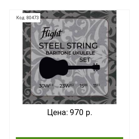
Струны D'Addario для укулеле из титанового
Код: 80473
материала. Комплект струн D'Addario EJ87S
разработан для применения на укулеле сопрано.
Все струны комплекта изготавливаются из
титанового материала с ярким звучанием и
оптимизированы для стандартной настр..
FLIGHT FBSS-200 - СТРУНЫ ДЛЯ УКУЛЕЛЕ
БАРИТОН...
Цена: 970 р.