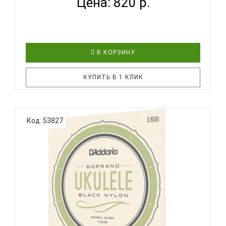
Цена: 820 р.
В КОРЗИНУ
КУПИТЬ В 1 КЛИК
Струны D'Addario для укулеле из синтетического
Код: 53827
материала Nyltech. Комплекты струн D'Addario
EJ88S разработаны для применения на всех
инструментах сопрано-укулеле. Все струны
комплекта изготавливаются из эксклюзивного
материала Nyltech и оптимизиров..