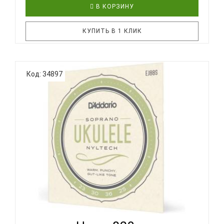
В КОРЗИНУ
КУПИТЬ В 1 КЛИК
Струны FLIGHT FBSS-200, предназначенные для
Код: 34897
использования с укулеле Flight Maia Baritone и
аналогов, представляют собой набор обычных
струн и струн обмоткой с позолоченными
шариковыми наконечниками. Обычные струны
имеют шестигранную сердцевину, а стр..
D'ADDARIO EJ88 S - СТРУНЫ ДЛЯ УКУЛЕЛЕ
СОПРАНО...