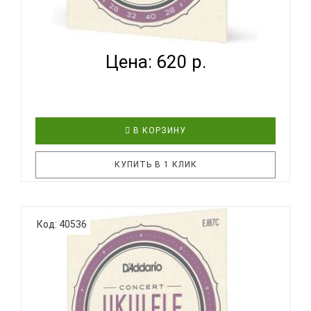
D'ADDARIO EJ65 C - СТРУНЫ ДЛЯ УКУЛЕЛЕ
КОНЦЕРТ...
Цена: 620 р.
В КОРЗИНУ
КУПИТЬ В 1 КЛИК
Струны D'Addario для укулеле из нейлона. Струны
Код: 40536
D'Addario EJ65C разработаны для применения на
гавайских укулеле размера концерт. Комплект
оптимизирован для стандартной настройки GCEA.
Струны D’Addario для укулеле доступны в широком
диапазоне калиб..