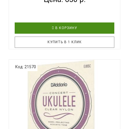
В КОРЗИНУ
КУПИТЬ В 1 КЛИК
Струны D'Addario для укулеле из титанового
Код: 21570
материала. Комплект струн D'Addario EJ87T
разработан для применения на всех теноровых
инструментах укулеле. Все струны комплекта
изготавливаются из титанового материала с
ярким звучанием и оптимизированы д..