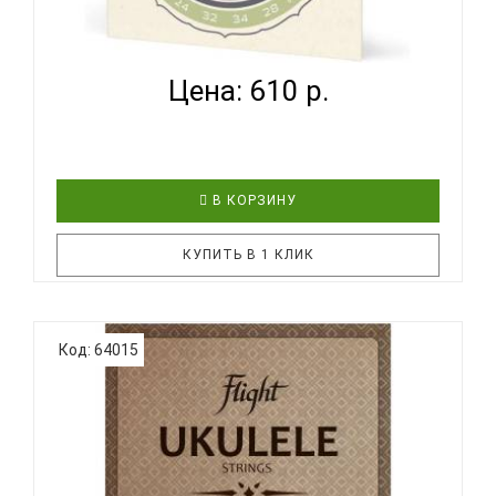
D'ADDARIO EJ65 S - СТРУНЫ ДЛЯ УКУЛЕЛЕ
СОПРАНО...
Цена: 610 р.
В КОРЗИНУ
КУПИТЬ В 1 КЛИК
Струны D'Addario для укулеле из нейлона. Струны
Код: 64015
D'Addario EJ65S разработаны для применения на
гавайских укулеле размера сопрано. Комплект
оптимизирован для настройки ADF#B. Струны
D’Addario для укулеле доступны в широком
диапазоне калибров для инс..