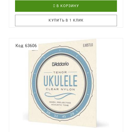
В КОРЗИНУ
КУПИТЬ В 1 КЛИК
Дополнительная ИнформацияКоличество струн:
Код: 63606
4Размер: ТенорСтрана происхождения:
Соединенные штатыИнструмент:
УкулелеОсобенностиДля
профессионаловD'ADDARIO EJ99TLG струны для
укулеле тенор (Low G-C-E-A), из прозрачного
флюорокарбона..
D'ADDARIO EJ65 TLG - СТРУНЫ ДЛЯ УКУЛЕЛЕ
ТЕНОР...