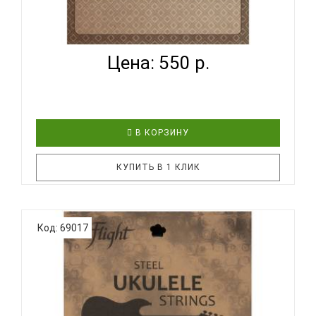
FLIGHT FUST-100 - СТРУНЫ ДЛЯ УКУЛЕЛЕ ТЕНОР...
Цена: 550 р.
В КОРЗИНУ
КУПИТЬ В 1 КЛИК
Компания Flight постоянно расширяет
Код: 69017
ассортимент доступных аксессуаров для укулеле.
Представляем вам новинку 2020 года - струны для
укулеле размера тенор FLIGHT FUST-100. Часто
упускаются из виду, что струны оказывают
огромное влияние на звучание уку..