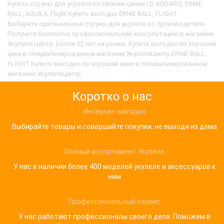
Купить струны для укулеле по Низким ценам | D ADDARIO, ERNIE
электроукулеле размера тенор FLIGHT FRST-200.
BALL, AQUILA, Flight Купить выгодно ERNIE BALL, FLIGHT
Часто упускаются из виду, что струны оказывают
Выберите оригинальные струны для укулеле от производителя.
огромное влияние на звуча..
Получите бесплатно профессиональную консультацию в магазине
Укулеле Центр. Более 32 лет на рынке. Купить выгодно по хорошей
цене в специализированном магазине УкулелеЦентр ERNIE BALL,
FLIGHT Купить выгодно по хорошей цене в специализированном
магазине УкулелеЦентр
Коротко о нас
Интернет-магазин
Выбирайте товары и совершайте покупки, не выходя из дома
Полный ассортимент Укулеле
У нас в наличии более 400 моделей укулеле и аксессуаров к
ним
Профессиональный сервис
У нас работают профессионалы своего дела. Поможем в