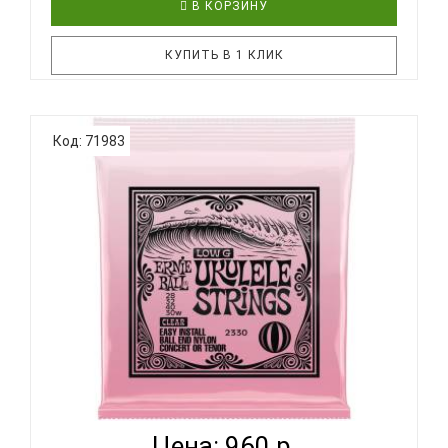
В КОРЗИНУ
КУПИТЬ В 1 КЛИК
Струны FLIGHT FBSS-200, предназначенные для
Код: 71983
использования с укулеле Flight Maia Baritone и
аналогов, представляют собой набор обычных
струн и струн обмоткой с позолоченными
шариковыми наконечниками. Обычные струны
имеют шестигранную сердцевину, а стр..
ERNIE BALL 2330 BALL END CLEAR NYLON WOUND G -
СТР...
Цена: 960 р.