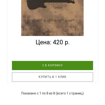
FLIGHT FRST-200 - СТРУНЫ ДЛЯ ЭЛЕКТРОУКУЛЕЛЕ
ТЕНОР...
Цена: 420 р.
В КОРЗИНУ
КУПИТЬ В 1 КЛИК
Показано с 1 по 8 из 8 (всего 1 страниц)
Компания FLIGHT постоянно расширяет
ассортимент доступных аксессуаров для укулеле.
Представляем вам новинку 2022 года - струны для