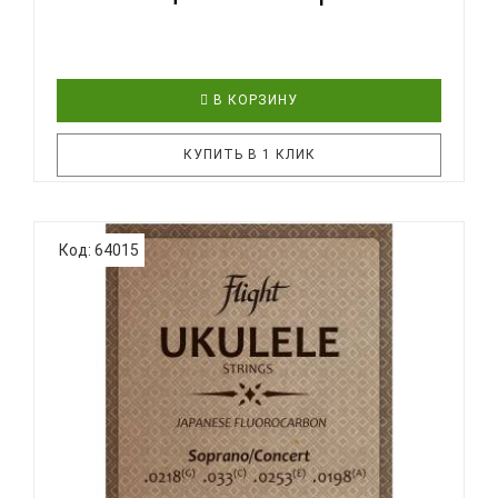
В КОРЗИНУ
КУПИТЬ В 1 КЛИК
Струны Ernie Ball 2327 для укулеле концерт/тенор
Код: 64015
Low G выполнены из 100%-ной нити нейлона. Такая
комбинация калибров идеальна для игроков,
которые хотят настроить свою укулеле, используя
настройку «Low G». Струны обеспечивают теплое и
насыщенное зву..