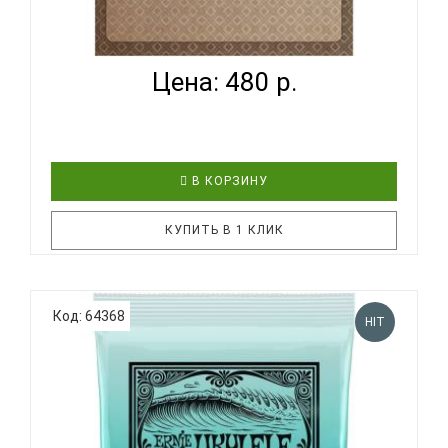
FLIGHT FUSSC-100 - СТРУНЫ ДЛЯ УКУЛЕЛЕ
КОНЦЕРТ...
Цена: 480 р.
В КОРЗИНУ
КУПИТЬ В 1 КЛИК
Компания Flight постоянно расширяет
Код: 64368
HIT
ассортимент доступных аксессуаров для укулеле.
Представляем вам новинку 2020 года - струны для
укулеле сопрано и концерт FLIGHT FUSSC-100.
Часто упускаются из виду, что струны оказывают
огромное влияние на звучани..