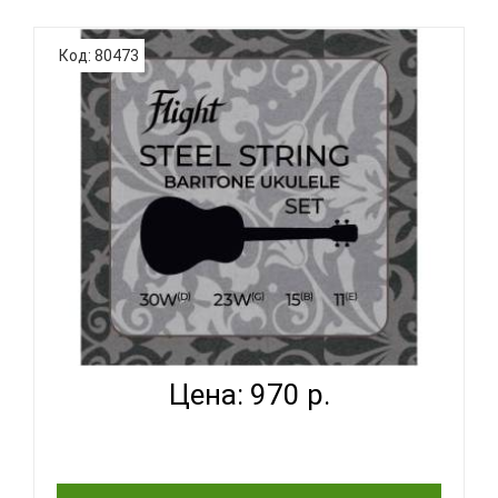
Струны Ernie Ball 2329 для укулеле выполнены
Код: 80473
из 100%-ной нити нейлона. Струны обеспечивают
яркое и сбалансированное звучание с
впечатляющей проекцией благодаря чистому
нейлону. Струны для укулеле оснащены шариковой
конструкцией для облегчения процес..
FLIGHT FBSS-200 - СТРУНЫ ДЛЯ УКУЛЕЛЕ
БАРИТОН...
Цена: 970 р.