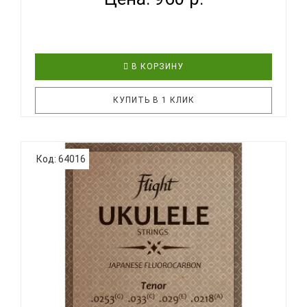
В КОРЗИНУ
КУПИТЬ В 1 КЛИК
Струны Ernie Ball 2330 для укулеле концерт/тенор
Код: 64016
Low G выполнены из 100%-ной нити нейлона. Такая
комбинация калибров идеальна для игроков,
которые хотят настроить свою укулеле, используя
настройку «Low G». Струны обеспечивают яркое и
сбалансированно..