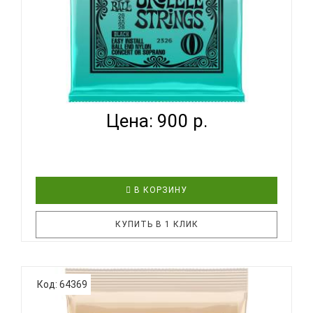
ERNIE BALL 2326 BALL END NYLON 28-40 - СТРУНЫ
ДЛЯ ...
Цена: 900 р.
В КОРЗИНУ
КУПИТЬ В 1 КЛИК
Струны Ernie Ball 2326 для укулеле выполнены
Код: 64369
из 100%-ной нити нейлона. Струны обеспечивают
теплое и насыщенное звучание с яркой и ударной