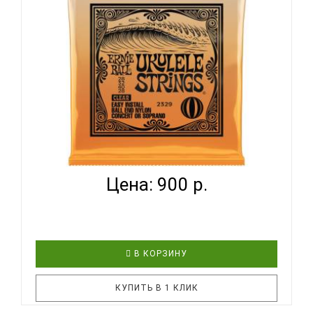
атакой благодаря черному нейлону. Струны для
укулеле оснащены шариковой конструкцией для
облегчения процесса ус..
ERNIE BALL 2329 BALL END NYLON 28-40 - СТРУНЫ
ДЛЯ ...
Цена: 900 р.
В КОРЗИНУ
КУПИТЬ В 1 КЛИК