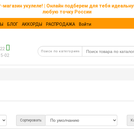
магазин укулеле! | Онлайн подберем для тебя идеальну
любую точку России
ТЫ
БЛОГ
АККОРДЫ
РАСПРОДАЖА
Войти
-22
15-02
Сортировать:
К