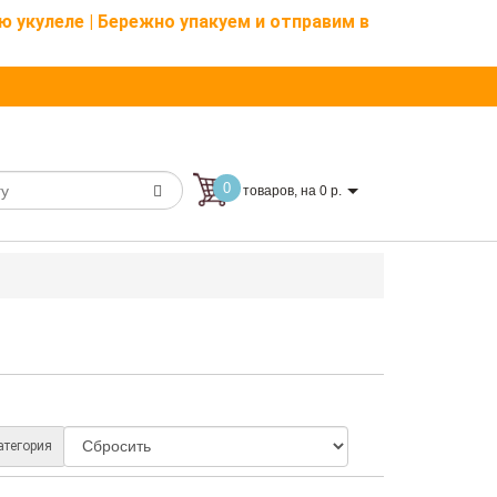
ю укулеле | Бережно упакуем и отправим в
0
товаров, на 0 р.
атегория