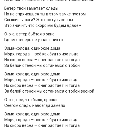
Ветер твои заметает следы
Но не спрячешься ты в этом замке пустом
Слышишь шаги? Это поступь весны
Это значит, что скоро мы будем вдвоём
О-о-о, ветер бьётся в окно
Где мы теперь не узнает никто
Зима-холода, одинокие дома
Моря, города — всё как будто изо льда
Но скоро весна — снег растает, и тогда
За белой стеной мы останемся с тобой
Зима-холода, одинокие дома
Моря, города — всё как будто изо льда
Но скоро весна — снег растает, и тогда
За белой стеной мы останемся с тобой весной
О-о-о, всё, что было, прошло
Снегом следы навсегда замело
Зима-холода, одинокие дома
Моря, города — всё как будто изо льда
Но скоро весна — снег растает, и тогда