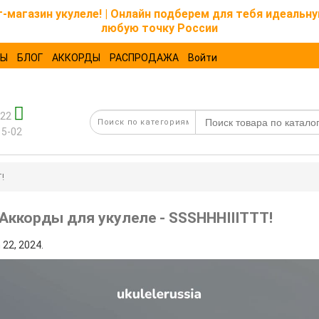
магазин укулеле! | Онлайн подберем для тебя идеальну
любую точку России
ТЫ
БЛОГ
АККОРДЫ
РАСПРОДАЖА
Войти
-22
15-02
!
Аккорды для укулеле - SSSHHHIIITTT!
 22, 2024
.