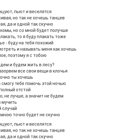
нцуют, пьют и веселятся
ивая, но так не хочешь танцев
я, да и одной так скучно
акомы, но со мной будет получше
лакать, то я буду плакать тоже
ье - буду на тебя похожий
отреть и называть меня как хочешь
пое, поэтому я с тобою
дем и будем жить в лесу?
азорвем все свои вещи в клочья
точно ты хочешь
о смогу тебе помочь этой ночью
 полный отстой
о, не лучше, а значит не будем
ы мучить
 случай
 мною точно будет не скучно
нцуют, пьют и веселятся
ивая, но так не хочешь танцев
я, да и одной так скучно