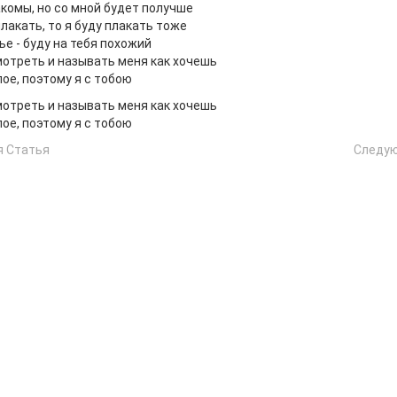
акомы, но со мной будет получше
лакать, то я буду плакать тоже
ье - буду на тебя похожий
отреть и называть меня как хочешь
пое, поэтому я с тобою
отреть и называть меня как хочешь
пое, поэтому я с тобою
 Статья
Следу