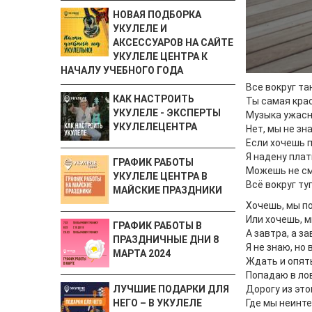
НОВАЯ ПОДБОРКА
УКУЛЕЛЕ И
АКСЕССУАРОВ НА САЙТЕ
УКУЛЕЛЕ ЦЕНТРА К
НАЧАЛУ УЧЕБНОГО ГОДА
Все вокруг та
КАК НАСТРОИТЬ
Ты самая крас
УКУЛЕЛЕ - ЭКСПЕРТЫ
Музыка ужасна
УКУЛЕЛЕЦЕНТРА
Нет, мы не зн
Если хочешь п
Я надену плат
ГРАФИК РАБОТЫ
Можешь не см
УКУЛЕЛЕ ЦЕНТРА В
Всё вокруг ту
МАЙСКИЕ ПРАЗДНИКИ
Хочешь, мы п
Или хочешь, м
ГРАФИК РАБОТЫ В
А завтра, а за
ПРАЗДНИЧНЫЕ ДНИ 8
Я не знаю, но
МАРТА 2024
Ждать и опять
Попадаю в лов
Дорогу из эт
ЛУЧШИЕ ПОДАРКИ ДЛЯ
Где мы неинте
НЕГО – В УКУЛЕЛЕ