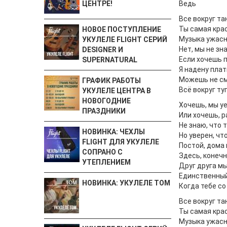
Ведь
ЦЕНТРЕ!
Все вокруг та
Ты самая крас
НОВОЕ ПОСТУПЛЕНИЕ
Музыка ужасна
УКУЛЕЛЕ FLIGHT СЕРИЙ
Нет, мы не зн
DESIGNER И
Если хочешь п
SUPERNATURAL
Я надену плат
Можешь не см
ГРАФИК РАБОТЫ
Всё вокруг ту
УКУЛЕЛЕ ЦЕНТРА В
НОВОГОДНИЕ
Хочешь, мы уе
ПРАЗДНИКИ
Или хочешь, р
Не знаю, что 
НОВИНКА: ЧЕХЛЫ
Но уверен, чт
FLIGHT ДЛЯ УКУЛЕЛЕ
Постой, дома
СОПРАНО С
Здесь, конечн
УТЕПЛЕНИЕМ
Друг друга м
Единственный
НОВИНКА: УКУЛЕЛЕ TOM
Когда тебе со
Все вокруг та
Ты самая крас
Музыка ужасна