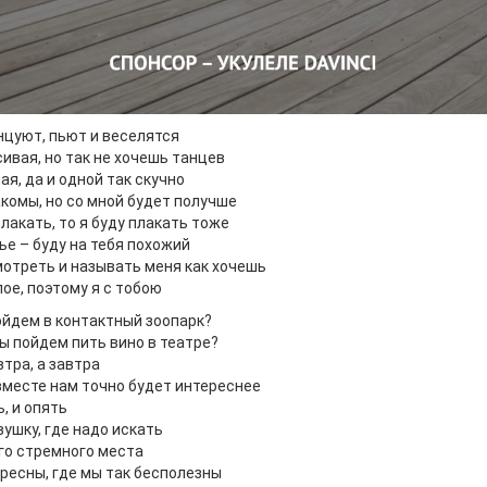
нцуют, пьют и веселятся
ивая, но так не хочешь танцев
я, да и одной так скучно
акомы, но со мной будет получше
лакать, то я буду плакать тоже
ье – буду на тебя похожий
отреть и называть меня как хочешь
пое, поэтому я с тобою
ойдем в контактный зоопарк?
ы пойдем пить вино в театре?
втра, а завтра
 вместе нам точно будет интереснее
, и опять
ушку, где надо искать
ого стремного места
ресны, где мы так бесполезны