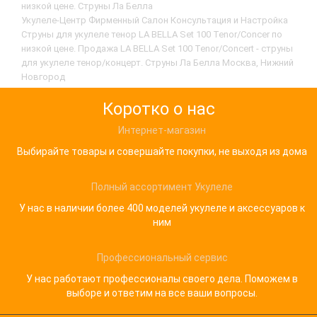
низкой цене. Струны Ла Белла
Укулеле-Центр Фирменный Салон Консультация и Настройка
Струны для укулеле тенор LA BELLA Set 100 Tenor/Concer по
низкой цене. Продажа LA BELLA Set 100 Tenor/Concert - струны
для укулеле тенор/концерт. Струны Ла Белла Москва, Нижний
Новгород
Коротко о нас
Интернет-магазин
Выбирайте товары и совершайте покупки, не выходя из дома
Полный ассортимент Укулеле
У нас в наличии более 400 моделей укулеле и аксессуаров к
ним
Профессиональный сервис
У нас работают профессионалы своего дела. Поможем в
выборе и ответим на все ваши вопросы.