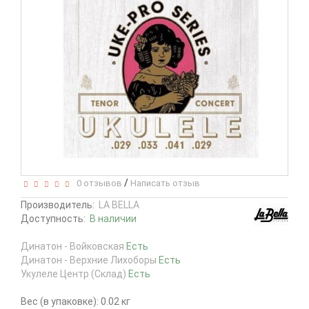
/
0 отзывов
Написать отзыв
Производитель:
LA BELLA
Доступность:
В наличии
Динатон - Войковская
Есть
Динатон - Верхние Лихоборы
Есть
Укулеле Центр (Склад)
Есть
Вес (в упаковке): 0.02 кг