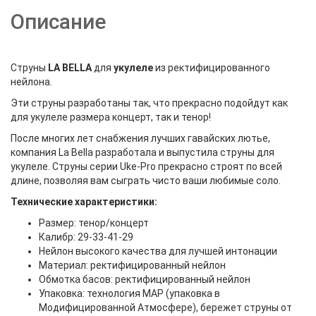
Описание
Струны
LA BELLA
для
укулеле
из ректифицированного
нейлона.
Эти струны разработаны так, что прекрасно подойдут как
для укулеле размера концерт, так и тенор!
После многих лет снабжения лучших гавайских лютье,
компания La Bella разработала и выпустила струны для
укулеле. Струны серии Uke-Pro прекрасно строят по всей
длине, позволяя вам сыграть чисто ваши любимые соло.
Технические характеристики:
Размер: тенор/концерт
Калибр: 29-33-41-29
Нейлон высокого качества для лучшей интонации
Материал: ректифицированный нейлон
Обмотка басов: ректифицированный нейлон
Упаковка: технология MAP (упаковка в
Модифицированной Атмосфере), бережет струны от