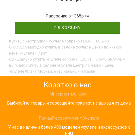
Рассрочка от 365р./м
В КОРЗИНУ
Купить с настройкой Укулеле сопрано FLIGHT TUS-40
GRANADA выгодно купить в салоне Укулеле Центр по низкой
цене. Укулеле Флайт
Официально купить Укулеле сопрано FLIGHT TUS-40 GRANADA
выгодно купить в салоне Укулеле Центр по низкой цене.
Укулеле Флайт Москва, музыкальный магазин
Коротко о нас
Интернет-магазин
Выбирайте товары и совершайте покупки, не выходя из дома
Полный ассортимент Укулеле
У нас в наличии более 400 моделей укулеле и аксессуаров к
ним