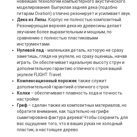
новейших технологий компьютерного акустического
моделирования. Выпуклая задняя дека (подобно
гитарам Ovation) отлично резонирует и усиливает звук.
Дека из Липы
.
Корпус не полностью композитный.
Резонирующая верхняя дека из древесины делает
звучание более выразительным и мощным, по
сравнению с полностью пластиковыми
инструментами.
Нулевой лад
- маленькая деталь, которую не сразу
заметишь, глядя на укулеле, но сразу оценишь, начав
играть. Он обеспечивает идеальную высоту струн и
дополнительную гарантию отличного строя вашей
укулеле FLIGHT Travel.
Компенсационный порожек
также служит
дополнительной гарантией отличного строя.
Колки
– обеспечивают плавность хода и точность
настройки
Гриф
– сделан также из композитных материалов, но
обратите внимание, как тщательно на грифе
сымитирована фактура дерева! Чтобы сохранить для
вас ощущение того, что в ваших руках не холодный
пластик, а настоящее дерево.