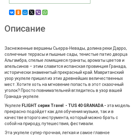
Описание
Заснеженные вершины Сьерра-Невады, долина реки Дарро,
солнечные террасы и пышные сады, тенистые патио дворца
Альгамбра, спелые ломящиеся гранаты, ароматы цветов и
апельсинов – этим славится испанская провинция Гранада,
исторически знаменитый прекрасный край. Мавританский
узор укулеле пришел из этих древнейших величественных
мест. Хотите хоть на мгновение попасть в этот сказочный
уголок? Просто повнимательней вглядитесь в узор вашей
Гранада-укулеле.
Укулеле
FLIGHT серии Travel - TUS 40 GRANADA -
эта модель
прекрасно подойдет как для обучения музыке, так и в
качестве второго инструмента, который можно брать с
собой на природу, путешествия, фестивали.
Эта укулеле супер-прочная, легкая и самое главное