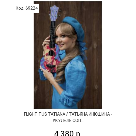
Код: 69224
К
FLIGHT TUS TATIANA / ТАТЬЯНА ИНЮШИНА -
УКУЛЕЛЕ СОП...
4 380 р.