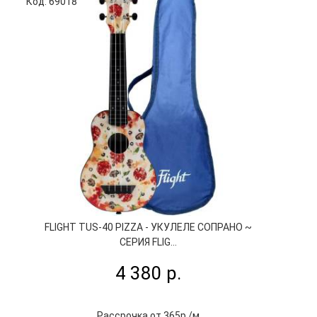
Код: 69018
Код
FLIGHT TUS-40 PIZZA - УКУЛЕЛЕ СОПРАНО ~
F
СЕРИЯ FLIG...
4 380 р.
Рассрочка от 365р./м