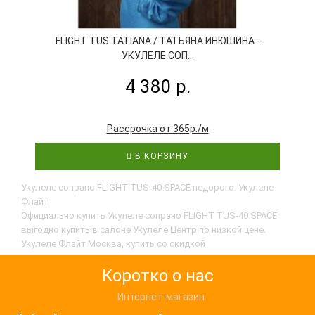
FLIGHT TUS TATIANA / ТАТЬЯНА ИНЮШИНА -
УКУЛЕЛЕ СОП...
4 380 р.
Рассрочка от 365р./м
В КОРЗИНУ
Укулеле сопрано FLIGHT TUS-40 SPACE недорого. Укулеле
Флайт
Официально купить Укулеле сопрано FLIGHT TUS-40 SPACE
выгодно купить в салоне Укулеле Центр по низкой цене.
Укулеле Флайт Москва, купить со скидкой
Коротко о нас
Интернет-магазин