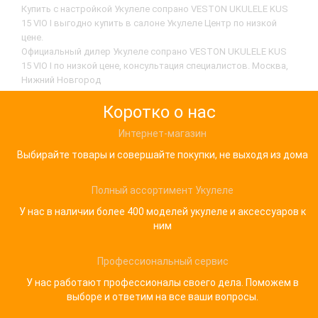
Купить с настройкой Укулеле сопрано VESTON UKULELE KUS
15 VIO I выгодно купить в салоне Укулеле Центр по низкой
цене.
Официальный дилер Укулеле сопрано VESTON UKULELE KUS
15 VIO I по низкой цене, консультация специалистов. Москва,
Нижний Новгород
Коротко о нас
Интернет-магазин
Выбирайте товары и совершайте покупки, не выходя из дома
Полный ассортимент Укулеле
У нас в наличии более 400 моделей укулеле и аксессуаров к
ним
Профессиональный сервис
У нас работают профессионалы своего дела. Поможем в
выборе и ответим на все ваши вопросы.