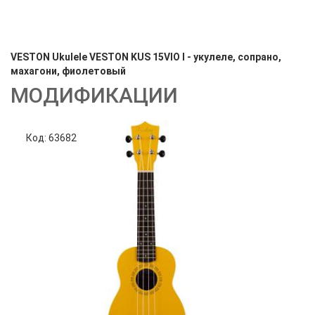
VESTON Ukulele VESTON KUS 15VIO I - укулеле, сопрано,
махагони, фиолетовый
МОДИФИКАЦИИ
Код: 63682
Код