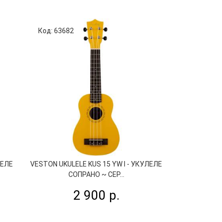
Код: 63682
Код: 63985
ЛЕЛЕ
VESTON UKULELE KUS 15 YW I - УКУЛЕЛЕ
KOHALA KT SS
СОПРАНО ~ СЕР...
СОПРАНО
2 900 р.
3