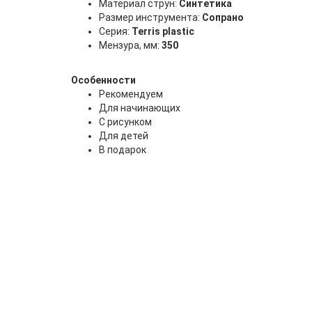
Материал струн:
Синтетика
Размер инструмента:
Сопрано
Серия:
Terris plastic
Мензура, мм:
350
Особенности
Рекомендуем
Для начинающих
С рисунком
Для детей
В подарок