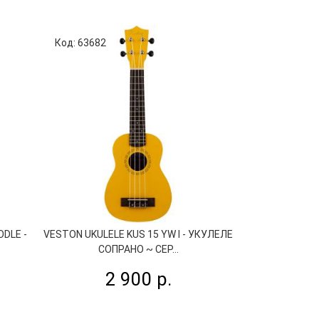
Код: 63682
Код: 63985
DLE -
VESTON UKULELE KUS 15 YW I - УКУЛЕЛЕ
KOHALA KT SS
СОПРАНО ~ СЕР...
СОПРАНО
2 900 р.
3