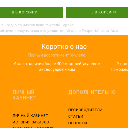
В КОРЗИНУ
В КОРЗИНУ
 выгодно по низкой цене. Укулеле Террис
ой цене, консультация специалистов. Укулеле Террис Москва, Омск
Коротко о нас
Полный ассортимент Укулеле
У нас в наличии более 400 моделей укулеле и
У нас
аксессуаров к ним
Поможем 
ЛИЧНЫЙ
ДОПОЛНИТЕЛЬНО
КАБИНЕТ
ПРОИЗВОДИТЕЛИ
ЛИЧНЫЙ КАБИНЕТ
СТАТЬИ
ИСТОРИЯ ЗАКАЗОВ
НОВОСТИ