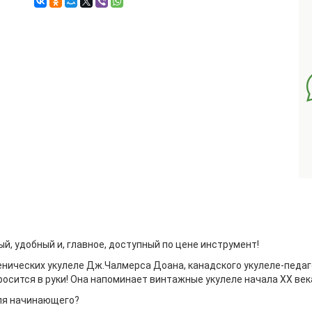
й, удобный и, главное, доступный по цене инструмент!
нических укулеле Дж.Чалмерса Доана, канадского укулеле-педаг
 просится в руки! Она напоминает винтажные укулеле начала XX ве
для начинающего?