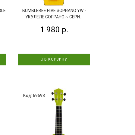
DLE
BUMBLEBEE HIVE SOPRANO YW -
BUMBLEBEE HI
УКУЛЕЛЕ СОПРАНО ~ СЕРИ...
УКУЛЕЛЕ СОП
1 980 р.
1 9
В КОРЗИНУ
В К
Код: 69698
Код: 63985