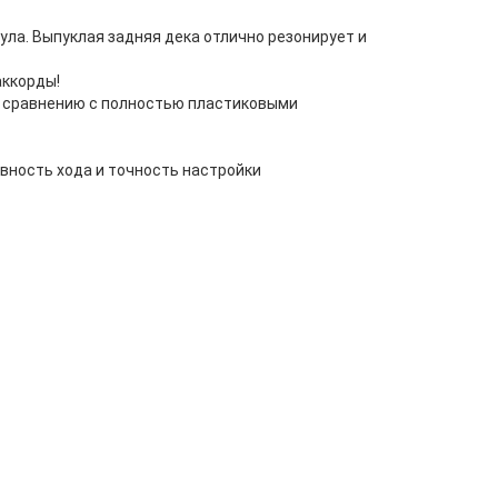
ула. Выпуклая задняя дека отлично резонирует и
аккорды!
о сравнению с полностью пластиковыми
авность хода и точность настройки