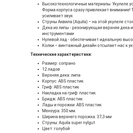
Высокотехнологичные материалы. Укулеле ус
Форма корпуса сразу привлекает внимание! Т
усиливает звук
Струны Аквила (Aquila) – на этой укулеле ст
Дека из липы - резонирующая верхняя дека
инструментами
Нулевой лад - обеспечивает идеальную высо
Колки – винтажный дизайн отсылает нас к у
Технические характеристики:
Размер: сопрано
12 ладов
Верхняя дека: липа
Корпус: ABS пластик
Гриф: ABS пластик
Накладка на гриф: пластик
Бридж: ABS пластик
Лады и порожки: ABS пластик
Мензура: 350 мм.
Ширина верхнего порожка: 37,3 мм
Струны: Aquila super nylgut
Цвет: голубой