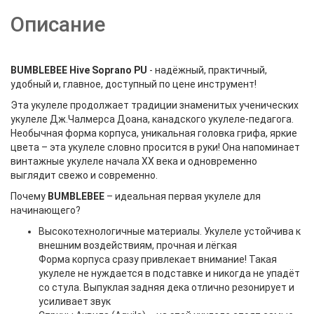
Описание
BUMBLEBEE Hive Soprano PU
- надёжный, практичный,
удобный и, главное, доступный по цене инструмент!
Эта укулеле продолжает традиции знаменитых ученических
укулеле Дж.Чалмерса Доана, канадского укулеле-педагога.
Необычная форма корпуса, уникальная головка грифа, яркие
цвета – эта укулеле словно просится в руки! Она напоминает
винтажные укулеле начала XX века и одновременно
выглядит свежо и современно.
Почему
BUMBLEBEE
– идеальная первая укулеле для
начинающего?
Высокотехнологичные материалы. Укулеле устойчива к
внешним воздействиям, прочная и лёгкая
Форма корпуса сразу привлекает внимание! Такая
укулеле не нуждается в подставке и никогда не упадёт
со стула. Выпуклая задняя дека отлично резонирует и
усиливает звук