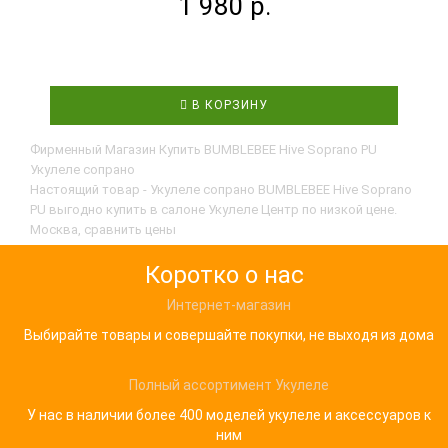
1 980 р.
В КОРЗИНУ
Фирменный Магазин Купить BUMBLEBEE Hive Soprano PU
Укулеле сопрано
Настоящий товар - Укулеле сопрано BUMBLEBEE Hive Soprano
PU выгодно купить в салоне Укулеле Центр по низкой цене.
Москва, сравнить цены
Коротко о нас
Интернет-магазин
Выбирайте товары и совершайте покупки, не выходя из дома
Полный ассортимент Укулеле
У нас в наличии более 400 моделей укулеле и аксессуаров к
ним