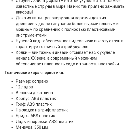
Струны Аквила (Aquila) – на этой укулеле стоят самые
известные струны в мире. На них так приятно зажимать
аккорды!
Дека из липы - резонирующая верхняя дека из
древесины делает звучание более выразительным и
мощным по сравнению с полностью пластиковыми
инструментами
Нулевой лад - обеспечивает идеальную высоту струн и
гарантирует отличный строй укулеле
Колки – винтажный дизайн отсылает нас к укулеле
начала XX века, а современный механизм
обеспечивает плавность хода и точность настройки
Технические характеристики:
Размер: сопрано
12 ладов
Верхняя дека: липа
Корпус: ABS пластик
Гриф: ABS пластик
Накладка на гриф: пластик
Бридж: ABS пластик
Лады и порожки: ABS пластик
Мензура: 350 мм.