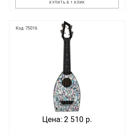
КУПИТЬ В 1 КЛИК
BUMBLEBEE Hive Soprano BL - надёжный,
Код: 75016
практичный, удобный и, главное, доступный по
цене инструмент! Эта укулеле продолжает
традиции знаменитых ученических укулеле
Дж.Чалмерса Доана, канадского укулеле-
педагога. Необычная форма корпуса, уникальная
го..
BUMBLEBEE HIVE SOPRANO DOODLE - УКУЛЕЛЕ
СОПРАНО ~ ...
Цена: 2 510 р.