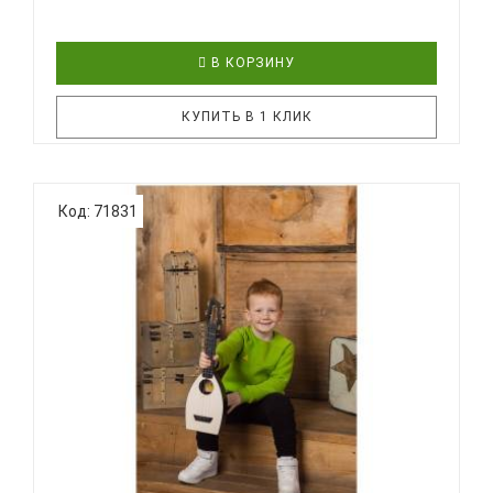
В КОРЗИНУ
КУПИТЬ В 1 КЛИК
BUMBLEBEE Hive Soprano RD - надёжный,
Код: 71831
практичный, удобный и, главное, доступный по
цене инструмент! Эта укулеле продолжает
традиции знаменитых ученических укулеле
Дж.Чалмерса Доана, канадского укулеле-
педагога. Необычная форма корпуса, уникальная
го..
BUMBLEBEE HIVE SOPRANO WH - УКУЛЕЛЕ СОПРАНО