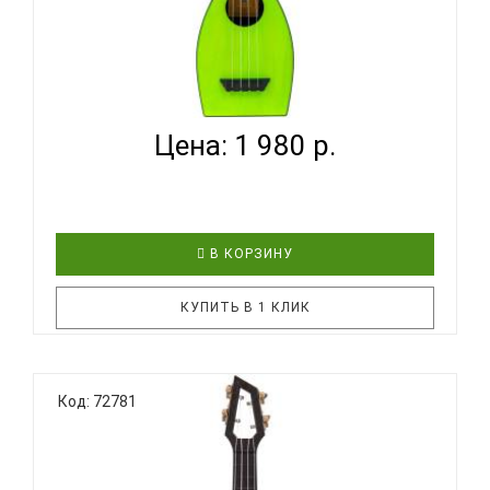
BUMBLEBEE HIVE SOPRANO GR - УКУЛЕЛЕ СОПРАНО
~ СЕРИ...
Цена: 1 980 р.
В КОРЗИНУ
КУПИТЬ В 1 КЛИК
BUMBLEBEE Hive Soprano GR - надёжный,
Код: 72781
практичный, удобный и, главное, доступный по
цене инструмент! Эта укулеле продолжает
традиции знаменитых ученических укулеле
Дж.Чалмерса Доана, канадского укулеле-