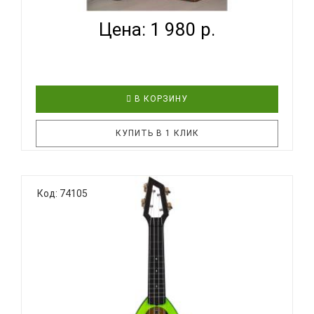
Цена: 1 980 р.
В КОРЗИНУ
КУПИТЬ В 1 КЛИК
BUMBLEBEE Hive Soprano LB - надёжный,
Код: 74105
практичный, удобный и, главное, доступный по
цене инструмент! Эта укулеле продолжает
традиции знаменитых ученических укулеле
Дж.Чалмерса Доана, канадского укулеле-
педагога. Необычная форма корпуса, уникальная
го..