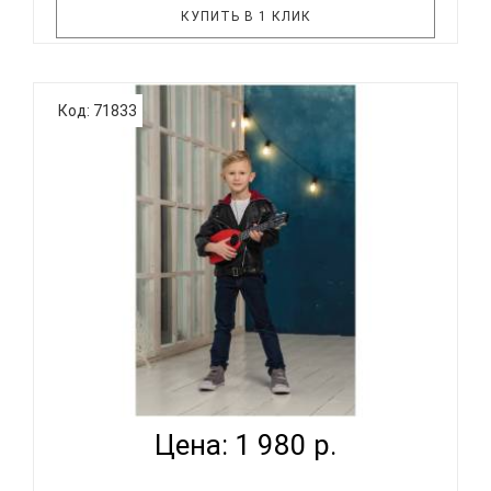
КУПИТЬ В 1 КЛИК
BUMBLEBEE Hive Soprano PU - надёжный,
Код: 71833
практичный, удобный и, главное, доступный по
цене инструмент! Эта укулеле продолжает
традиции знаменитых ученических укулеле
Дж.Чалмерса Доана, канадского укулеле-
педагога. Необычная форма корпуса, уникальная
го..
BUMBLEBEE HIVE SOPRANO RD - УКУЛЕЛЕ СОПРАНО
~ СЕРИ...
Цена: 1 980 р.