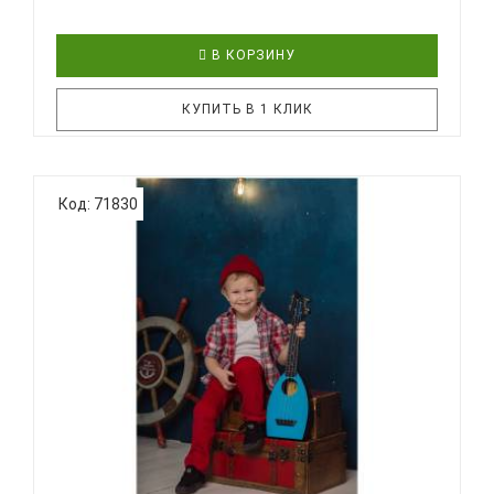
В КОРЗИНУ
КУПИТЬ В 1 КЛИК
BUMBLEBEE Hive Soprano Doodle - надёжный,
Код: 71830
практичный, удобный и, главное, доступный по
цене инструмент! Рисунок Doodle разработан и
предоставлен одним из участников узвестного
укулеле сообщества. Эта укулеле продолжает
традиции знаменитых ученическ..
BUMBLEBEE HIVE SOPRANO LB - УКУЛЕЛЕ СОПРАНО
~ СЕРИ...