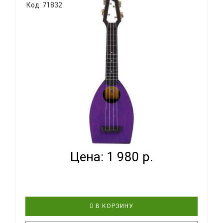
Код: 71832
практичный, удобный и, главное, доступный по
цене инструмент! Эта укулеле продолжает
традиции знаменитых ученических укулеле
Дж.Чалмерса Доана, канадского укулеле-
педагога. Необычная форма корпуса, уникальная
го..
BUMBLEBEE HIVE SOPRANO PU - УКУЛЕЛЕ СОПРАНО
~ СЕРИ...
Цена: 1 980 р.
В КОРЗИНУ