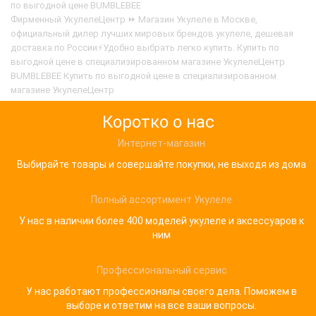
по выгодной цене BUMBLEBEE
педагога. Необычная форма корпуса, уникальная
Фирменный УкулелеЦентр ⏩ Магазин Укулеле в Москве,
го..
официальный дилер лучших мировых брендов укулеле, дешевая
доставка по России⚡Удобно выбрать легко купить. Купить по
выгодной цене в специализированном магазине УкулелеЦентр
BUMBLEBEE Купить по выгодной цене в специализированном
магазине УкулелеЦентр
Коротко о нас
Интернет-магазин
Выбирайте товары и совершайте покупки, не выходя из дома
Полный ассортимент Укулеле
У нас в наличии более 400 моделей укулеле и аксессуаров к
ним
Профессиональный сервис
У нас работают профессионалы своего дела. Поможем в
выборе и ответим на все ваши вопросы.