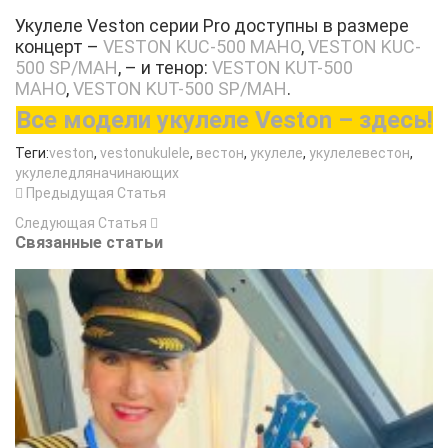
Укулеле Veston серии Pro доступны в размере
концерт –
VESTON KUC-500 MAHO
,
VESTON KUC-
500 SP/MAH
, – и тенор:
VESTON KUT-500
MAHO
,
VESTON KUT-500 SP/MAH
.
Все модели укулеле Veston –
здесь!
Теги:
veston
,
vestonukulele
,
вестон
,
укулеле
,
укулелевестон
,
укулеледляначинающих
Предыдущая Статья
Следующая Статья
Связанные статьи