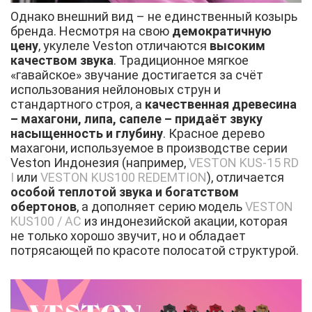
Однако внешний вид – не единственный козырь
бренда. Несмотря на свою
демократичную
цену
, укулеле Veston отличаются
высоким
качеством звука
. Традиционное мягкое
«гавайское» звучание достигается за счёт
использования нейлоновых струн и
стандартного строя, а
качественная древесина
– махагони, липа, сапеле – придаёт звуку
насыщенность и глубину
. Красное дерево
махагони, используемое в производстве серии
Veston Индонезия (например,
VESTON KUS-15 RD
I
или
VESTON KUS100 REDEMTION
), отличается
особой теплотой звука и богатством
обертонов
, а дополняет серию модель
VESTON
KUS100 / AC
из индонезийской акации, которая
не только хорошо звучит, но и обладает
потрясающей по красоте полосатой структурой.