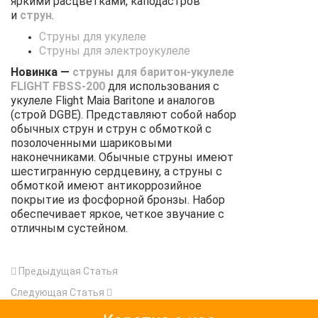
яркими расцветками, каподастров
и
струн
.
Струны для укулеле
Струны для электроукулеле
Новинка —
струны для баритон-укулеле
FLIGHT FBSS-200
для использования с
укулеле Flight Maia Baritone и аналогов
(строй DGBE). Представляют собой набор
обычных струн и струн c обмоткой с
позолоченными шариковыми
наконечниками. Обычные струны имеют
шестигранную сердцевину, а струны с
обмоткой имеют антикоррозийное
покрытие из фосфорной бронзы. Набор
обеспечивает яркое, четкое звучание с
отличным сустейном.
Предыдущая Статья
Следующая Статья