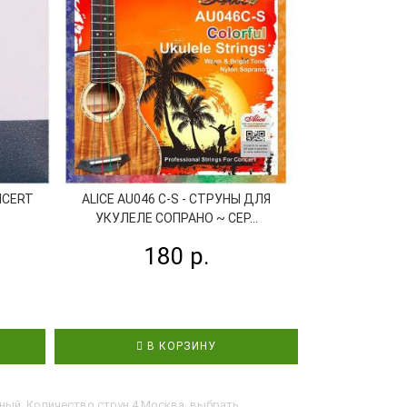
NCERT
ALICE AU046 C-S - СТРУНЫ ДЛЯ
ALICE AU046-S
УКУЛЕЛЕ СОПРАНО ~ СЕР...
СОПРА
180 р.
1
В КОРЗИНУ
В
ный, Количество струн 4 Москва, выбрать