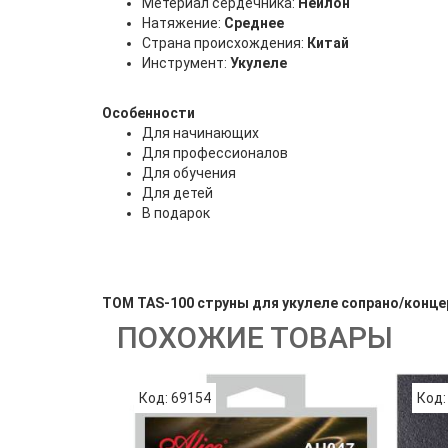
Метериал сердечника:
Нейлон
Натяжение:
Среднее
Страна происхождения:
Китай
Инструмент:
Укулеле
Особенности
Для начинающих
Для профессионалов
Для обучения
Для детей
В подарок
TOM TAS-100 струны для укулеле сопрано/конце
ПОХОЖИЕ ТОВАРЫ
Код: 69154
Код: