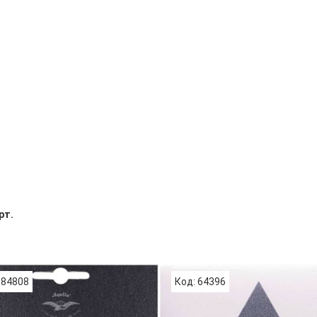
рт.
 84808
Код: 64396