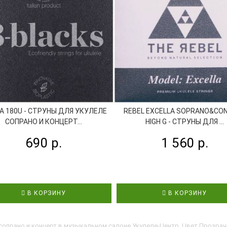
LA 180U - СТРУНЫ ДЛЯ УКУЛЕЛЕ
REBEL EXCELLA SOPRANO&CO
СОПРАНО И КОНЦЕРТ...
HIGH G - СТРУНЫ ДЛЯ ...
690 р.
1 560 р.
В КОРЗИНУ
В КОРЗИНУ
 сопрано и концерт в музыкальном салоне Укулеле-Центр. Цвет Прозрач